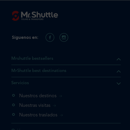
Síguenos en:
Mrshuttle bestsellers
MrShuttle best destinations
e el producto que busca ya
Servicios
 cesta de la compra. Si no
Nuestros destinos
evo, vaya directamente a su
mplete su reserva.
Nuestras visitas
Nuestros traslados
producto una vez