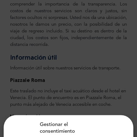
comprender la importancia de la transparencia. Los
costos de nuestros servicios son claros y justos, sin
factores ocultos ni sorpresas. Usted nos da una ubicación,
nosotros le damos un precio, con la posibilidad de un
viaje de regreso incluido. Si su destino es dentro de la
ciudad, los costos son fijos, independientemente de la
distancia recorrida.
Información útil
Información útil sobre nuestros servicios de transporte.
Piazzale Roma
Este traslado no incluye el taxi acuático desde el hotel en
Venecia. El punto de encuentro es en Piazzale Roma, el
punto más alejado de Venecia accesible en coche.
Venecia
-> Verona
Gestionar el
Piazzale Roma en Venecia se encuentra a unos 120 km del
consentimiento
centro de Verona. El viaje medio en coche a Verona dura