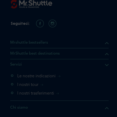
Seguiteci:
Mrshuttle bestsellers
MrShuttle best destinations
he il prodotto che state
Servizi
ente nel vostro carrello. Se
iungerlo nuovamente, la
Le nostre indicazioni
 direttamente al carrello e
I nostri tour
 la prenotazione.
I nostri trasferimenti
questo prodotto
Chi siamo