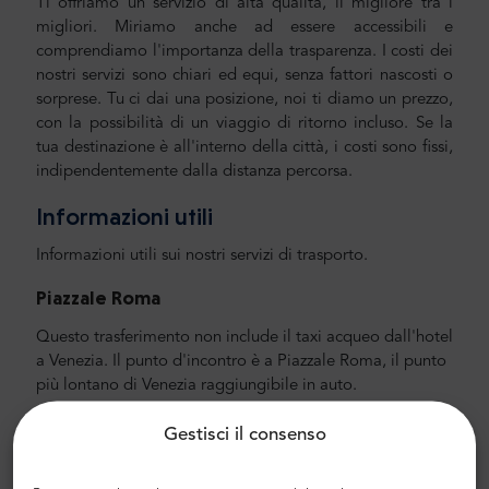
Ti offriamo un servizio di alta qualità, il migliore tra i
migliori. Miriamo anche ad essere accessibili e
comprendiamo l'importanza della trasparenza. I costi dei
nostri servizi sono chiari ed equi, senza fattori nascosti o
sorprese. Tu ci dai una posizione, noi ti diamo un prezzo,
con la possibilità di un viaggio di ritorno incluso. Se la
tua destinazione è all'interno della città, i costi sono fissi,
indipendentemente dalla distanza percorsa.
Informazioni utili
Informazioni utili sui nostri servizi di trasporto.
Piazzale Roma
Questo trasferimento non include il taxi acqueo dall'hotel
a Venezia. Il punto d'incontro è a Piazzale Roma, il punto
più lontano di Venezia raggiungibile in auto.
Venezia ->
Verona
Gestisci il consenso
Piazzale Roma a Venezia si trova a circa 120 km dal