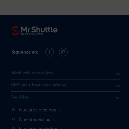
Síguenos en:
Mrshuttle bestsellers
MrShuttle best destinations
e el producto que busca ya
Servicios
 cesta de la compra. Si no
Nuestros destinos
evo, vaya directamente a su
mplete su reserva.
Nuestras visitas