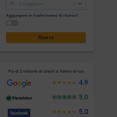
Ora
Minuto
2
viaggiatori
Confermare
:
Aggiungere un trasferimento di ritorno?
-
+
Passeggeri
Selezionare la data
Ricerca
Ora
Minuto
Confermare
:
Più di 1 milione di clienti si fidano di noi
4.9
5.0
5.0