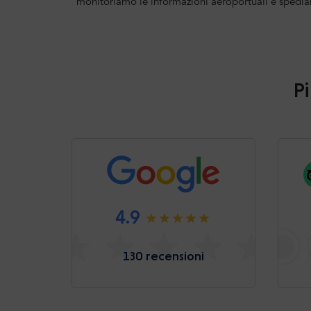
monitoriamo le informazioni aeroportuali e spedia
Pi
4.9
130 recensioni