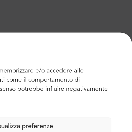
r memorizzare e/o accedere alle
dati come il comportamento di
consenso potrebbe influire negativamente
sualizza preferenze