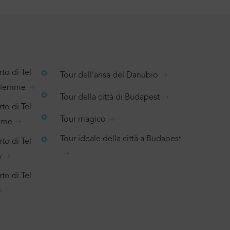
to di Tel
Tour dell’ansa del Danubio
salemme
Tour della città di Budapest
to di Tel
Tour magico
emme
Tour ideale della città a Budapest
to di Tel
v
to di Tel