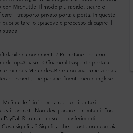
o con MrShuttle. Il modo più rapido, sicuro e
ficare il trasporto privato porta a porta. In questo
uoi saltare lo spiacevole processo di capire il
a strada.
e affidabile e conveniente? Prenotane uno con
ti di Trip-Advisor. Offriamo il trasporto porta a
an e minibus Mercedes-Benz con aria condizionata.
terani esperti, che parlano fluentemente inglese.
 Mr.Shuttle è inferiore a quello di un taxi
a costi nascosti. Non devi pagare in contanti. Puoi
o PayPal. Ricorda che solo i trasferimenti
o. Cosa significa? Significa che il costo non cambia