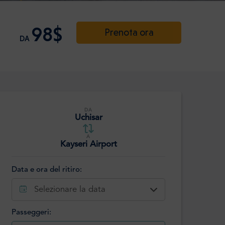
98$
Prenota ora
DA
DA
Uchisar
A
Kayseri Airport
Data e ora del ritiro:
Selezionare la data
Passeggeri: