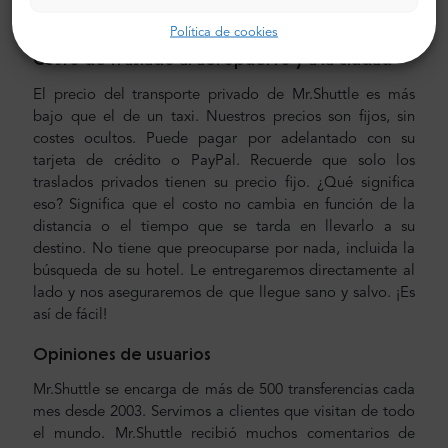
experimentados, que hablan inglés con fluidez.
Política de cookies
Costo de traslado al aeropuerto y a la ciudad
El precio del transporte privado de Mr.Shuttle es más
bajo que el de un taxi. Nuestros precios son fijos, sin
costes ocultos. Puede pagar por adelantado con su
tarjeta de crédito o PayPal. Recuerde que solo los
traslados privados tienen su precio fijo. ¿Qué significa
eso? Significa que el costo no cambia en función de la
distancia o el tiempo que se tarda en llevarlo a su
destino. No tiene que preocuparse por nada, incluida la
búsqueda de su hotel. Le entregaremos directamente al
lado y nos aseguraremos de que llegue sano y salvo. ¡Es
así de fácil!
Opiniones de usuarios
Mr.Shuttle se encarga de más de 500 transferencias cada
mes desde 2003. Servimos a clientes que visitan de todo
el mundo. Mr.Shuttle recibió muchos comentarios de