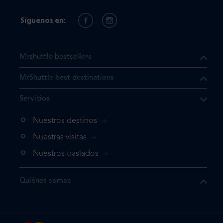
Síguenos en:
Mrshuttle bestsellers
MrShuttle best destinations
e el producto que busca ya
Servicios
 cesta de la compra. Si no
Nuestros destinos
evo, vaya directamente a su
mplete su reserva.
Nuestras visitas
Nuestros traslados
producto una vez
Quiénes somos
te su reserva