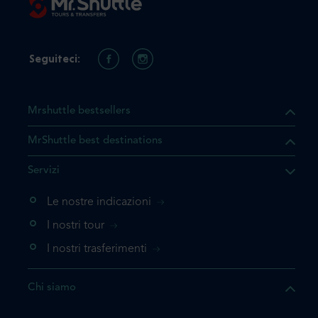
Seguiteci:
Mrshuttle bestsellers
MrShuttle best destinations
he il prodotto che state
Servizi
ente nel vostro carrello. Se
iungerlo nuovamente, la
Le nostre indicazioni
 direttamente al carrello e
I nostri tour
 la prenotazione.
I nostri trasferimenti
questo prodotto
Chi siamo