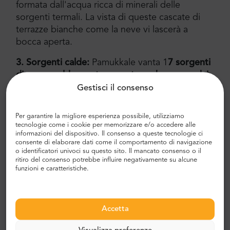
formata dall'acqua ricca di minerali delle
sorgenti termali. La vista di queste cascate di
terrazze bianche come la neve vi lascerà a
bocca aperta.
3. Sorgenti calde:
Pamukkale vanta 1
7 sorgenti
di acqua calda con temperature che vanno dai
35 ai 100 gradi Celsius
. Provate il calore
Gestisci il consenso
naturale e le proprietà lenitive di queste acque
ricche di minerali.
Per garantire la migliore esperienza possibile, utilizziamo
tecnologie come i cookie per memorizzare e/o accedere alle
Attività facoltative:
informazioni del dispositivo. Il consenso a queste tecnologie ci
consente di elaborare dati come il comportamento di navigazione
o identificatori univoci su questo sito. Il mancato consenso o il
Piscina dell'hotel con sorgenti calde:
Rilassatevi e
ritiro del consenso potrebbe influire negativamente su alcune
rigeneratevi con un bagno terapeutico o una nuotata
funzioni e caratteristiche.
rinfrescante nelle acque minerali della piscina
dell'hotel.
Sito antico di Afrodisia:
Per chi è interessato ad
Accetta
approfondire la storia, offriamo un'inclusione
opzionale del sito antico di Afrodisia. Si prega di