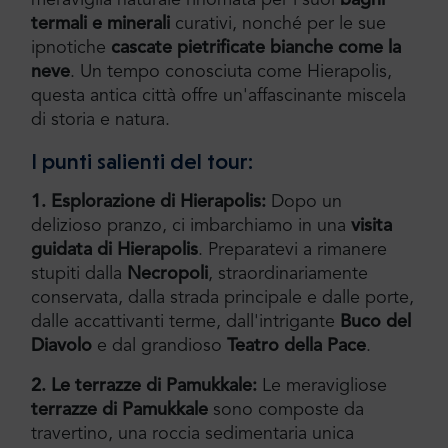
meraviglia naturale rinomata per i suoi
bagni
termali e minerali
curativi, nonché per le sue
ipnotiche
cascate pietrificate bianche come la
neve
. Un tempo conosciuta come Hierapolis,
questa antica città offre un'affascinante miscela
di storia e natura.
I punti salienti del tour:
1. Esplorazione di Hierapolis:
Dopo un
delizioso pranzo, ci imbarchiamo in una
visita
guidata di Hierapolis
. Preparatevi a rimanere
stupiti dalla
Necropoli
, straordinariamente
conservata, dalla strada principale e dalle porte,
dalle accattivanti terme, dall'intrigante
Buco del
Diavolo
e dal grandioso
Teatro della Pace
.
2. Le terrazze di Pamukkale:
Le meravigliose
terrazze di Pamukkale
sono composte da
travertino, una roccia sedimentaria unica