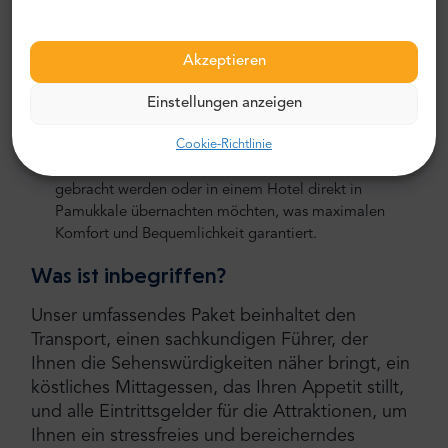
in die Geschichte eintauchen möchten, bieten wir
einen optionalen Besuch der antiken Stätte
Akzeptieren
Aphrodisias an. Bitte beachten Sie, dass dies eine
private Tour erfordert und mit zusätzlichen Kosten
Einstellungen anzeigen
verbunden ist.
Cookie-Richtlinie
Unterkunftsmöglichkeiten:
Am Ende des Tages haben
Sie die Wahl, ob Sie zu Ihrer Unterkunft in Kuşadası
gebracht werden oder in einem Hotel direkt in
Pamukkale übernachten möchten, was maximalen
Komfort und Bequemlichkeit garantiert.
Was ist inbegriffen?
Unser umfassendes Paket beinhaltet den
Transport, einen sachkundigen Führer, der
Ihnen die Sehenswürdigkeiten näher bringt, ein
köstliches Mittagessen, das Ihren Appetit stillt,
und alle Eintrittsgelder für die Attraktionen, um
Ihnen ein stressfreies und bereicherndes