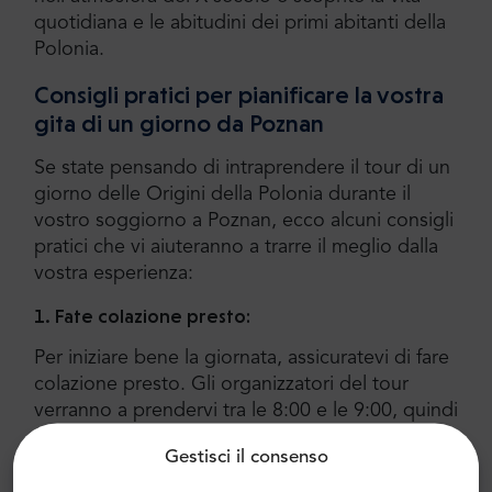
quotidiana e le abitudini dei primi abitanti della
Polonia.
Consigli pratici per pianificare la vostra
gita di un giorno da Poznan
Se state pensando di intraprendere il tour di un
giorno delle Origini della Polonia durante il
vostro soggiorno a Poznan, ecco alcuni consigli
pratici che vi aiuteranno a trarre il meglio dalla
vostra esperienza:
1. Fate colazione presto:
Per iniziare bene la giornata, assicuratevi di fare
colazione presto. Gli organizzatori del tour
verranno a prendervi tra le 8:00 e le 9:00, quindi
fate il pieno di carburante in anticipo.
Gestisci il consenso
2. Preparatevi a condizioni meteorologiche