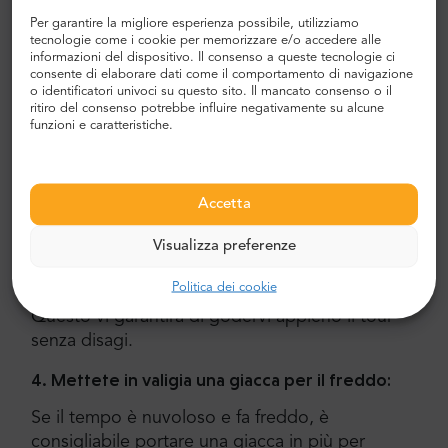
variabili:
Per garantire la migliore esperienza possibile, utilizziamo
tecnologie come i cookie per memorizzare e/o accedere alle
Il tempo in Polonia può essere imprevedibile,
informazioni del dispositivo. Il consenso a queste tecnologie ci
quindi è bene essere preparati. Portate con voi
consente di elaborare dati come il comportamento di navigazione
o identificatori univoci su questo sito. Il mancato consenso o il
un ombrello, un maglione extra o uno zaino per
ritiro del consenso potrebbe influire negativamente su alcune
far fronte a eventuali cambiamenti del tempo.
funzioni e caratteristiche.
Se non ne avete bisogno, potete sempre
lasciarli sull'autobus.
Accetta
3. Scegliete calzature comode:
Trattandosi di un tour a piedi, è importante
Visualizza preferenze
indossare scarpe comode che possano
Politica dei cookie
sopportare una discreta quantità di camminate.
Questo vi garantirà di godervi appieno il tour
senza disagi.
4. Mettete in valigia una giacca per il freddo:
Se il tempo è nuvoloso e fa freddo, è
consigliabile portare una giacca in più per