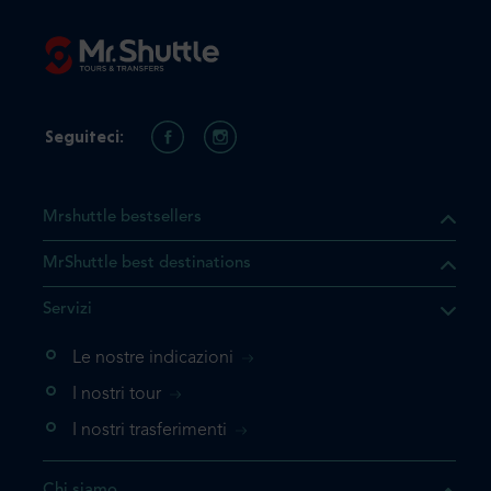
Seguiteci:
Mrshuttle bestsellers
MrShuttle best destinations
he il prodotto che state
Servizi
ente nel vostro carrello. Se
iungerlo nuovamente, la
Le nostre indicazioni
 direttamente al carrello e
I nostri tour
 la prenotazione.
I nostri trasferimenti
questo prodotto
Chi siamo