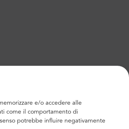
r memorizzare e/o accedere alle
dati come il comportamento di
consenso potrebbe influire negativamente