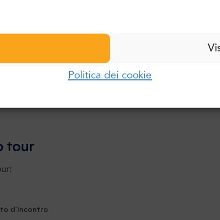
Cognome:
Password:
Vi
Aggiungi la tua opinione
E-mail:
Politica dei cookie
Accedi
Password:
Hai dimenticato la password?
o tour
our:
to d'incontro