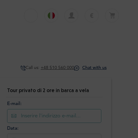
€
€
English
EUR
Il carrello è attualmente vuoto
£
Polski
GBP
Il carrello è vuoto. Aggiungi il primo tour o
trasferimento
zł
Deutsch
PLN
Call us:
+48 510 560 000
Chat with us
$
Italiano
USD
Español
Tour privato di 2 ore in barca a vela
E-mail:
Data: