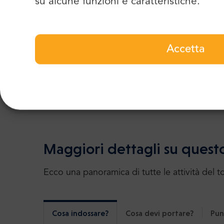
su alcune funzioni e caratteristiche.
Accetta
Vedi tutte le 2 recensioni
Maggiori dettagli su quest
Ecco una panoramica di tutte le attività del t
Cosa indossare?
Cosa devi portare?
Pun