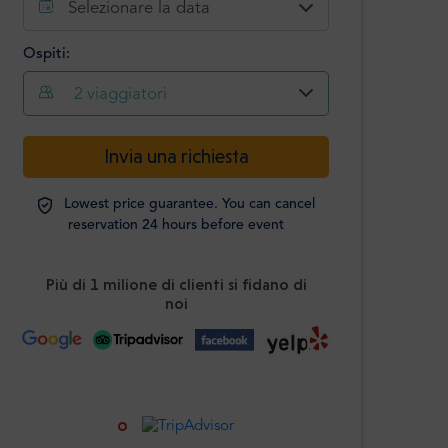
Selezionare la data
Ospiti:
2
viaggiatori
-
+
Invia una richiesta
Passeggeri
Lowest price guarantee. You can cancel
Studenti
-
+
reservation 24 hours before event
ID richiesto
Più di 1 milione di clienti si fidano di
I bambini
-
+
noi
Età 0-12 anni