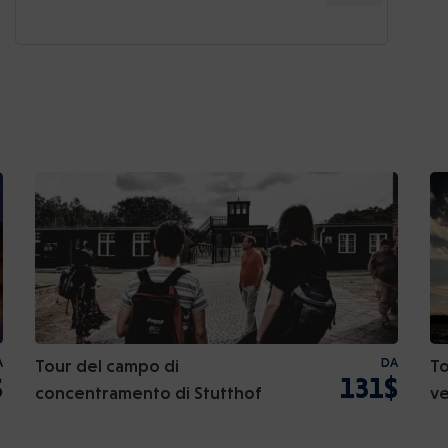
A
Tour del campo di
DA
To
$
131$
concentramento di Stutthof
ve