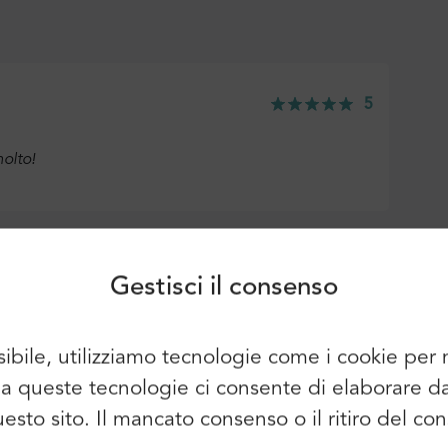
5
Accesso
Iscriviti
molto!
Continuare a utilizzare i seguenti
elementi:
Gestisci il consenso
5
e!
sibile, utilizziamo tecnologie come i cookie pe
È possibile utilizzare anche l'e-mail e
so a queste tecnologie ci consente di elaborare 
la password:
Nome:
questo sito. Il mancato consenso o il ritiro del 
E-mail: