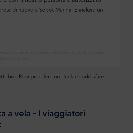
ore con il nostro personale autorizzato
sarete di nuovo a Sopot Marina. È incluso un
simativi e dipendono dalle condizioni del traffico e dalla
lità delle guide.
e ottobre. Puoi prendere un drink e soddisfare
a a vela - I viaggiatori
: