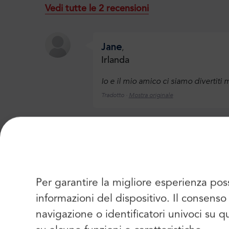
Vedi tutte le 2 recensioni
Jane
,
Irlanda
Io e il mio amico ci siamo divertiti 
Tradotto ·
Mostra originale
Jane
,
Regno Unito
Un'ottima azienda con cui prenotar
Per garantire la migliore esperienza pos
Tradotto ·
Mostra originale
informazioni del dispositivo. Il consen
navigazione o identificatori univoci su 