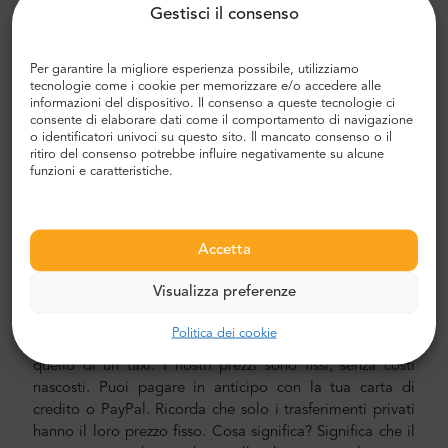
Gestisci il consenso
modo, risparmierai un sacco di tempo poiché puoi
saltare lo spiacevole processo di capire il tuo percorso,
navigare in città e trovare la tua strada.
Per garantire la migliore esperienza possibile, utilizziamo
tecnologie come i cookie per memorizzare e/o accedere alle
Trasferimento aeroporto e città
informazioni del dispositivo. Il consenso a queste tecnologie ci
consente di elaborare dati come il comportamento di navigazione
Alla ricerca di un trasferimento aeroportuale affidabile e
o identificatori univoci su questo sito. Il mancato consenso o il
ritiro del consenso potrebbe influire negativamente su alcune
conveniente? Prenotane uno con Mr.Shuttle, una scelta di
funzioni e caratteristiche.
viaggiatori tra gli utenti di Trip-Advisor. Offriamo il
trasporto porta a porta in auto, minivan e minibus nuovi,
moderni, confortevoli e climatizzati. Il nostro equipaggio
è composto da piloti veterani esperti, che parlano
Accetta
fluentemente in inglese.
Visualizza preferenze
Costo del trasferimento in aeroporto e città
Politica dei cookie
Il prezzo del trasporto privato di Mr.Shuttle è inferiore a
quello di un taxi. I nostri prezzi sono fissi, senza costi
nascosti. Puoi pagare in anticipo con la tua carta di
credito o PayPal. Ricorda che solo i trasferimenti privati
hanno il loro prezzo fisso. Cosa significa? Significa che il