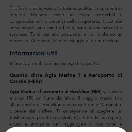
Ti offriamo un servizio di altissima qualità, il migliore tra i
migliori. Miriamo anche ad essere accessibili e
comprendiamo l'importanza della trasparenza. I costi dei
nostri servizi sono chiari ed equi, senza fattori nascosti o
sorprese. Tu ci dai una posizione, e noi ti diamo un
prezzo, con la possibilità di un viaggio di ritorno incluso.
Informazioni utili
Informazioni utili sui nostri servizi di trasporto.
Quanto dista Agia Marina
?
a Aeroporto di
Candia
(HER)
?
Agia
Marina
e
l'aeroporto di Heraklion (HER)
si trovano
a circa 150 km l'uno dall'altro. Il viaggio medio fino
all'aeroporto di Heraklion dura circa 2 ore e 10 minuti e
dipende dal traffico. Ti consigliamo di scegliere un
trasferimento privato con MrShuttle. Il modo più rapido,
sicuro e affidabile per raggiungere il tuo hotel è
pianificare il trasporto privato porta a porta. In questo