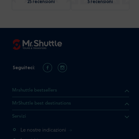
25 recensioni
5 recensioni
Seguiteci:
Mrshuttle bestsellers
MrShuttle best destinations
he il prodotto che state
Servizi
ente nel vostro carrello. Se
iungerlo nuovamente, la
Le nostre indicazioni
 direttamente al carrello e