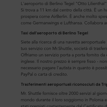
L'aeroporto di Berlino Tegel "Otto Lilienthal" 
Si trova a 11 km dal centro della città. È u
prospera come AirBerlin. È anche molto spes
come Germanwings e Lufthansa. Collabora an
Taxi dall'aeroporto di Berlino Tegel
Siete alla ricerca di una navetta aeroportuale
tuo servizio con Mr.Shuttle, società di trasfe
Offriamo un servizio porta a porta fornito da
inglese. Il nostro prezzo è sempre fisso - no
necessario pagare l'autista in quanto è possi
PayPal o carta di credito.
Trasferimenti aeroportuali riconosciuti da Tr
Mr. Shuttle fornisce oltre 2000 servizi al gior
mondo durante il loro soggiorno in Polonia e 
stati premiati costantemente dal Certificato d