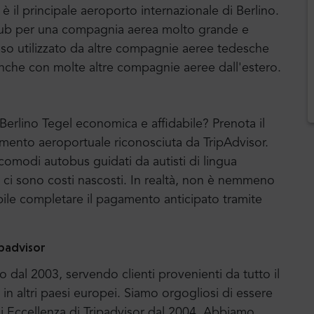
è il principale aeroporto internazionale di Berlino.
n hub per una compagnia aerea molto grande e
so utilizzato da altre compagnie aeree tedesche
che con molte altre compagnie aeree dall'estero.
 Berlino Tegel economica e affidabile? Prenota il
rimento aeroportuale riconosciuta da TripAdvisor.
 comodi autobus guidati da autisti di lingua
n ci sono costi nascosti. In realtà, non è nemmeno
bile completare il pagamento anticipato tramite
ipadvisor
no dal 2003, servendo clienti provenienti da tutto il
in altri paesi europei.
Siamo orgogliosi di essere
i Eccellenza di Tripadvisor dal 2004
. Abbiamo