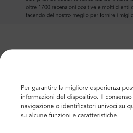
oltre 1700 recensioni positive e molti clienti 
facendo del nostro meglio per fornire i miglio
Trasferimento dall'aeroport
Altre informazioni utili sul 
Per garantire la migliore esperienza pos
Leggete le informazioni dettagliate sul nostro
informazioni del dispositivo. Il consen
navigazione o identificatori univoci su 
Assistenza 24/7
Servizio Meet & Greet
P
su alcune funzioni e caratteristiche.
Assistenza da parte del nostro team di support