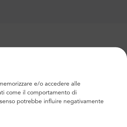
r memorizzare e/o accedere alle
dati come il comportamento di
consenso potrebbe influire negativamente
Viaggiare in bicicletta
Viaggiare con mazze da golf