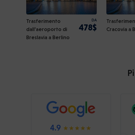
Trasferimento
DA
Trasferimen
478$
dall'aeroporto di
Cracovia a 
Breslavia a Berlino
Pi
4.9