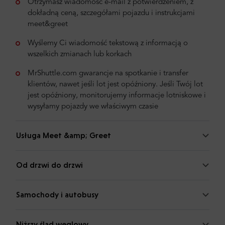
Otrzymasz wiadomość e-mail z potwierdzeniem, z
dokładną ceną, szczegółami pojazdu i instrukcjami
meet&greet
Wyślemy Ci wiadomość tekstową z informacją o
wszelkich zmianach lub korkach
MrShuttle.com gwarancje na spotkanie i transfer
klientów, nawet jeśli lot jest opóźniony. Jeśli Twój lot
jest opóźniony, monitorujemy informacje lotniskowe i
wysyłamy pojazdy we właściwym czasie
Usługa Meet &amp; Greet
Od drzwi do drzwi
Samochody i autobusy
Niższy ślad węglowy