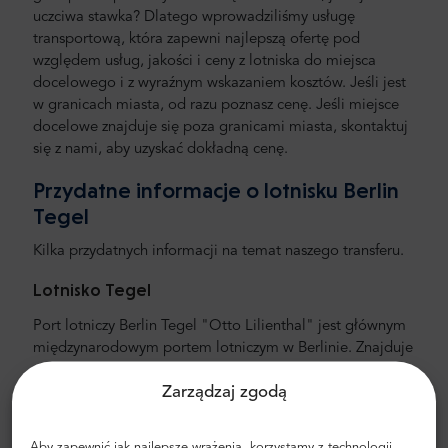
uczciwa stawka? Dlatego wprowadziliśmy usługę
transportową, która zapewni najlepszą ofertę pod
względem usług, jakości i ceny z lotniska do miejsca
docelowego i z wyraźnym wskazaniem kosztów. Jeśli jest
w granicach miasta, od razu poznasz cenę. Jeśli miejsce
docelowe znajduje się poza granicami miasta, skontaktuj
się z nami, aby uzyskać dokładną cenę.
Przydatne informacje o lotnisku Berlin
Tegel
Kilka przydatnych informacji na temat naszego transferu.
Lotnisko Tegel
Port lotniczy Berlin Tegel "Otto Lilienthal" jest głównym
międzynarodowym portem lotniczym w Berlinie. Znajduje
się 11 km od centrum miasta. Jest to hub dla bardzo
Zarządzaj zgodą
dużej i dobrze prosperującej linii lotniczej, takiej jak
AirBerlin. Jest również bardzo często używany przez inne
niemieckie linie lotnicze, takie jak Germanwings i
Aby zapewnić jak najlepsze wrażenia, korzystamy z technologii,