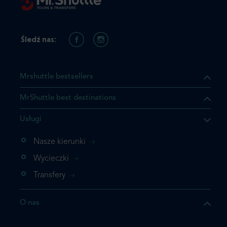
Śledź nas:
Mrshuttle bestsellers
MrShuttle best destinations
Usługi
ukt którego szukasz jest już
żeli nie chcesz dodawać go
Nasze kierunki
bezpośrednio do koszyka i
Wycieczki
z rezerwację.
Transfery
t jeszcze raz
O nas
z zamówienie