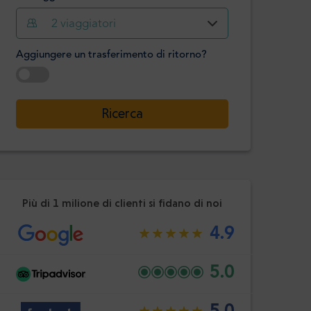
2
viaggiatori
Ora
Minuto
Confermare
Aggiungere un trasferimento di ritorno?
:
-
+
Passeggeri
Selezionare la data
Ricerca
Ora
Minuto
Confermare
:
Più di 1 milione di clienti si fidano di noi
4.9
5.0