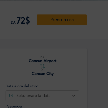
72$
Prenota ora
DA
DA
Cancun Airport
A
Cancun City
Data e ora del ritiro:
Selezionare la data
Passeggeri: