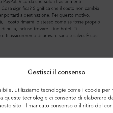
o PayPal. Ricorda che solo i trasferimenti
o. Cosa significa? Significa che il costo non cambia
er portarti a destinazione. Per questo motivo,
ittà, il costo rimarrà lo stesso come se fosse proprio
 nulla, incluso trovare il tuo hotel. Ti
ti assicureremo di arrivare sano e salvo. È così
Accesso
Iscriviti
Continuare a utilizzare i seguenti
elementi:
i ogni mese dal 2003. Serviamo clienti in visita da
tre città europee. Mr.Shuttle ha ricevuto molti
Gestisci il consenso
lizzarlo per fornire un servizio ancora migliore.
ha assegnato un "Certificato di Eccellenza" ogni
sibile, utilizziamo tecnologie come i cookie pe
sioni positive e molti clienti abituali felici.
È possibile utilizzare anche l'e-mail e
so a queste tecnologie ci consente di elaborare 
la password:
Nome:
questo sito. Il mancato consenso o il ritiro del 
E-mail: