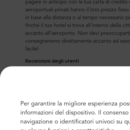
pagare in anticipo con la tua carta di credito 
aeroportuali privati hanno il loro prezzo fiss
in base alla distanza o al tempo necessario p
finché il tuo hotel si trova all'interno della c
accanto all'aeroporto. Non devi preoccuparti di
consegneremo direttamente accanto ad esso e 
facile!
Recensioni degli utenti
Mr.Shuttle si occupa di oltre 500 trasferiment
tutto il mondo a Cracovia, Danzica e molte al
feedback dai nostri clienti e si assicura di uti
Siamo orgogliosi di dire che Trip-Advisor ci 
Per garantire la migliore esperienza pos
anno dal 2004. Lì puoi trovare più di 2100 recen
informazioni del dispositivo. Il consen
navigazione o identificatori univoci su 