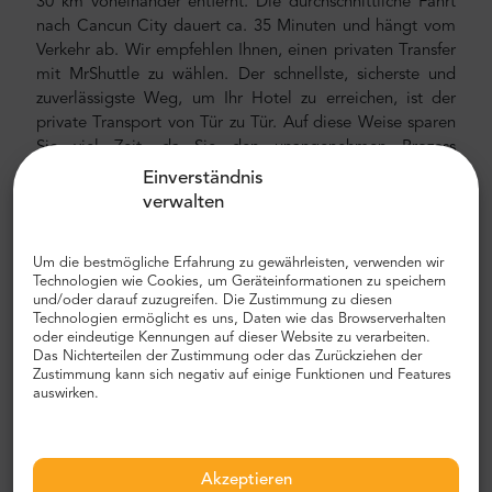
30 km voneinander entfernt. Die durchschnittliche Fahrt
nach Cancun City dauert ca. 35 Minuten und hängt vom
Verkehr ab. Wir empfehlen Ihnen, einen privaten Transfer
mit MrShuttle zu wählen. Der schnellste, sicherste und
zuverlässigste Weg, um Ihr Hotel zu erreichen, ist der
private Transport von Tür zu Tür. Auf diese Weise sparen
Sie viel Zeit, da Sie den unangenehmen Prozess
überspringen können, Ihre Route herauszufinden, durch
Einverständnis
die Stadt zu navigieren und Ihren Weg zu finden.
verwalten
Flughafen- und Stadttransfer
Um die bestmögliche Erfahrung zu gewährleisten, verwenden wir
Auf der Suche nach einem zuverlässigen und
Technologien wie Cookies, um Geräteinformationen zu speichern
und/oder darauf zuzugreifen. Die Zustimmung zu diesen
erschwinglichen Flughafentransfer? Reservieren Sie eines
Technologien ermöglicht es uns, Daten wie das Browserverhalten
bei Mr.Shuttle, einem Trip-Advisor-Benutzer der Wahl
oder eindeutige Kennungen auf dieser Website zu verarbeiten.
eines Reisenden. Wir bieten Tür-zu-Tür-Transport in
Das Nichterteilen der Zustimmung oder das Zurückziehen der
neuen, modernen, komfortablen, klimatisierten Autos,
Zustimmung kann sich negativ auf einige Funktionen und Features
auswirken.
Minivans und Minibussen. Unsere Crew besteht aus
erfahrenen erfahrenen Fahrern, die fließend Englisch
sprechen.
Akzeptieren
Flughafen- und Stadttransferkosten