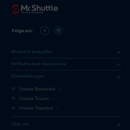
Folge uns:
Mrshuttle bestsellers
MrShuttle best destinations
t, dass sich das Produkt, das
Dienstleistungen
n deinem Warenkorb befindet.
 noch einmal hinzufügen
Unsere Reiseziele
 direkt zu deinem Warenkorb
Unsere Touren
e deine Buchung ab.
Unsere Transfers
kt ein weiteres Mal
Über uns