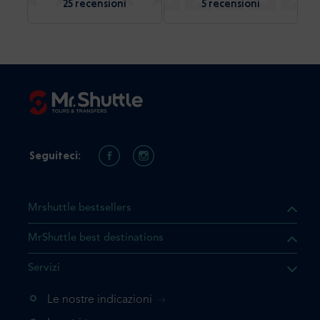
25 recensioni
5 recensioni
Seguiteci:
Mrshuttle bestsellers
MrShuttle best destinations
he il prodotto che state
Servizi
ente nel vostro carrello. Se
iungerlo nuovamente, la
Le nostre indicazioni
 direttamente al carrello e