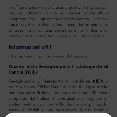
Ti offriamo un servizio di altissima qualità, il migliore tra i
migliori. Miriamo anche ad essere accessibili e
comprendiamo l'importanza della trasparenza. I costi dei
nostri servizi sono chiari ed equi, senza fattori nascosti o
sorprese. Tu ci dai una posizione, e noi ti diamo un
prezzo, con la possibilità di un viaggio di ritorno incluso.
Informazioni utili
Informazioni utili sui nostri servizi di trasporto.
Quanto dista Georgioupolis
?
a Aeroporto di
Candia
(HER)
?
Georgioupolis
e
l'aeroporto di Heraklion (HER)
si
trovano a circa 105 km l'uno dall'altro. Il viaggio medio
per l'aeroporto di Heraklion dura circa 1 ora e 30 minuti
e dipende dal traffico. Ti consigliamo di scegliere un
trasferimento privato con MrShuttle. Il modo più rapido,
sicuro e affidabile per raggiungere il tuo hotel è
pianificare il trasporto privato porta a porta. In questo