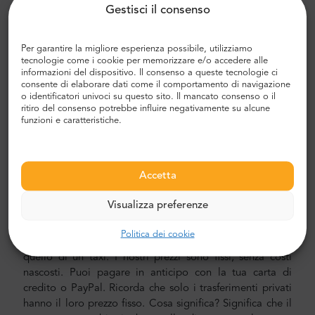
Gestisci il consenso
modo, risparmierai un sacco di tempo poiché puoi
saltare lo spiacevole processo di capire il tuo percorso,
navigare in città e trovare la tua strada.
Per garantire la migliore esperienza possibile, utilizziamo
tecnologie come i cookie per memorizzare e/o accedere alle
Trasferimento aeroporto e città
informazioni del dispositivo. Il consenso a queste tecnologie ci
consente di elaborare dati come il comportamento di navigazione
Alla ricerca di un trasferimento aeroportuale affidabile e
o identificatori univoci su questo sito. Il mancato consenso o il
ritiro del consenso potrebbe influire negativamente su alcune
conveniente? Prenotane uno con Mr.Shuttle, una scelta di
funzioni e caratteristiche.
viaggiatori tra gli utenti di Trip-Advisor. Offriamo il
trasporto porta a porta in auto, minivan e minibus nuovi,
moderni, confortevoli e climatizzati. Il nostro equipaggio
è composto da piloti veterani esperti, che parlano
Accetta
fluentemente in inglese.
Visualizza preferenze
Costo del trasferimento in aeroporto e città
Politica dei cookie
Il prezzo del trasporto privato di Mr.Shuttle è inferiore a
quello di un taxi. I nostri prezzi sono fissi, senza costi
nascosti. Puoi pagare in anticipo con la tua carta di
credito o PayPal. Ricorda che solo i trasferimenti privati
hanno il loro prezzo fisso. Cosa significa? Significa che il