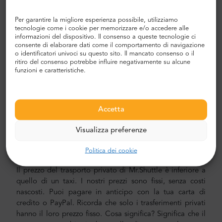
tempo poiché puoi saltare lo spiacevole processo di
capire il tuo percorso, navigare in città e trovare la tua
Per garantire la migliore esperienza possibile, utilizziamo
tecnologie come i cookie per memorizzare e/o accedere alle
strada.
informazioni del dispositivo. Il consenso a queste tecnologie ci
consente di elaborare dati come il comportamento di navigazione
Trasferimento aeroporto e città
o identificatori univoci su questo sito. Il mancato consenso o il
ritiro del consenso potrebbe influire negativamente su alcune
Alla ricerca di un trasferimento aeroportuale affidabile e
funzioni e caratteristiche.
conveniente? Prenotane uno con Mr.Shuttle, una scelta di
viaggiatori dagli utenti di Trip-Advisor. Offriamo il
trasporto porta a porta in auto, minivan e minibus nuovi,
Accetta
moderni, confortevoli e con aria condizionata. Il nostro
equipaggio è composto da piloti veterani esperti, che
Visualizza preferenze
parlano fluentemente inglese.
Costo del trasferimento in aeroporto e città
Politica dei cookie
Il prezzo del trasporto privato di Mr.Shuttle è inferiore a
quello di un taxi. I nostri prezzi sono fissi, senza costi
nascosti. Puoi pagare in anticipo con la tua carta di
credito o PayPal. Ricorda che solo i trasferimenti privati
hanno il loro prezzo fisso. Cosa significa? Significa che il