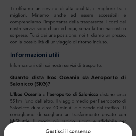
Ti offriamo un servizio di alta qualità, il migliore tra i
migliori. Miriamo anche ad essere accessibili e
comprendiamo l'importanza della trasparenza. I costi dei
nostri servizi sono chiari ed equi, senza fattori nascosti o
sorprese. Tu ci dai una posizione, noi ti diamo un prezzo,
con la possibilità di un viaggio di ritorno incluso.
Informazioni utili
Informazioni utili sui nostri servizi di trasporto.
Quanto dista Ikos Oceania
da Aeroporto di
Salonicco (SKG)?
L'Ikos Oceania
e
l'aeroporto di Salonicco
distano circa
55 km l'uno dall'altro. Il viaggio medio per l'aeroporto di
Salonicco dura circa 40 minuti e dipende dal traffico. Ti
consigliamo di scegliere un trasferimento privato con
MrShuttle. Il modo più rapido, sicuro e affidabile per
raggiungere il tuo hotel è pianificare il trasporto privato
Gestisci il consenso
porta a porta. In questo modo, risparmierai un sacco di