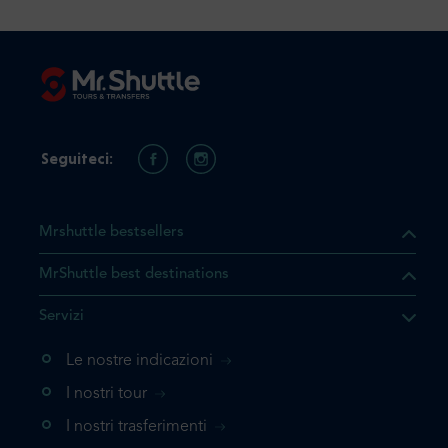
Seguiteci:
Mrshuttle bestsellers
MrShuttle best destinations
he il prodotto che state
Servizi
ente nel vostro carrello. Se
iungerlo nuovamente, la
Le nostre indicazioni
 direttamente al carrello e
I nostri tour
 la prenotazione.
I nostri trasferimenti