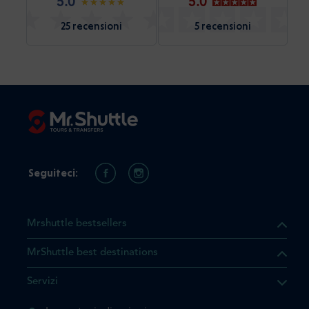
5.0
5.0
25 recensioni
5 recensioni
Seguiteci:
Mrshuttle bestsellers
MrShuttle best destinations
he il prodotto che state
Servizi
ente nel vostro carrello. Se
iungerlo nuovamente, la