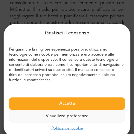
consigliamo di scegliere un trasferimento privato con
MrShuttle. Il modo più rapido, sicuro e affidabile per
raggiungere il tuo hotel è pianificare il trasporto privato
porta a porta. In questo modo, risparmierai un sacco di
tempo poiché puoi saltare lo spiacevole processo di
Gestisci il consenso
capire il tuo percorso, navigare in città e trovare la tua
strada.
Per garantire la migliore esperienza possibile, utilizziamo
Trasferimento aeroporto e città
tecnologie come i cookie per memorizzare e/o accedere alle
informazioni del dispositivo. Il consenso a queste tecnologie ci
consente di elaborare dati come il comportamento di navigazione
Alla ricerca di un trasferimento aeroportuale affidabile e
o identificatori univoci su questo sito. Il mancato consenso o il
conveniente? Prenotane uno con Mr.Shuttle, una scelta di
ritiro del consenso potrebbe influire negativamente su alcune
viaggiatori degli utenti di Trip-Advisor. Offriamo il
funzioni e caratteristiche.
trasporto porta a porta in minivan e minibus Mercedes-
Benz nuovi, moderni e confortevoli con aria condizionata.
Il nostro equipaggio è composto da piloti veterani
Accetta
esperti, che parlano fluentemente inglese.
Costo del trasferimento in aeroporto e città
Visualizza preferenze
Il prezzo del trasporto aeroportuale privato di Mr. Shuttle
Politica dei cookie
è inferiore a quello di un taxi aeroportuale. I nostri prezzi