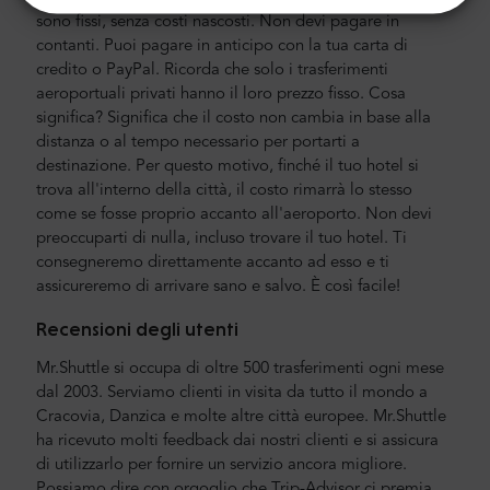
sono fissi, senza costi nascosti. Non devi pagare in
contanti. Puoi pagare in anticipo con la tua carta di
credito o PayPal. Ricorda che solo i trasferimenti
aeroportuali privati hanno il loro prezzo fisso. Cosa
significa? Significa che il costo non cambia in base alla
distanza o al tempo necessario per portarti a
destinazione. Per questo motivo, finché il tuo hotel si
trova all'interno della città, il costo rimarrà lo stesso
come se fosse proprio accanto all'aeroporto. Non devi
preoccuparti di nulla, incluso trovare il tuo hotel. Ti
consegneremo direttamente accanto ad esso e ti
assicureremo di arrivare sano e salvo. È così facile!
Recensioni degli utenti
Mr.Shuttle si occupa di oltre 500 trasferimenti ogni mese
dal 2003. Serviamo clienti in visita da tutto il mondo a
Cracovia, Danzica e molte altre città europee. Mr.Shuttle
ha ricevuto molti feedback dai nostri clienti e si assicura
di utilizzarlo per fornire un servizio ancora migliore.
Possiamo dire con orgoglio che Trip-Advisor ci premia