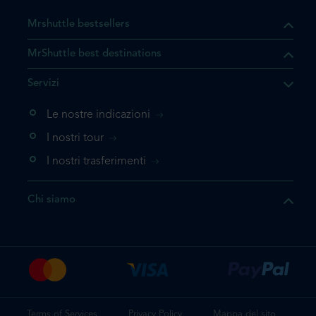
Mrshuttle bestsellers
MrShuttle best destinations
he il prodotto che state
Servizi
ente nel vostro carrello. Se
iungerlo nuovamente, la
Le nostre indicazioni
 direttamente al carrello e
I nostri tour
 la prenotazione.
I nostri trasferimenti
questo prodotto
Chi siamo
e la prenotazione
Terms of Services
Privacy Policy
Mappa del sito