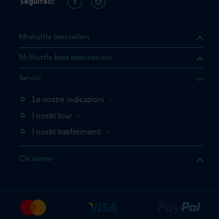
Seguiteci:
Mrshuttle bestsellers
MrShuttle best destinations
he il prodotto che state
Servizi
ente nel vostro carrello. Se
iungerlo nuovamente, la
Le nostre indicazioni
 direttamente al carrello e
I nostri tour
 la prenotazione.
I nostri trasferimenti
questo prodotto
Chi siamo
e la prenotazione