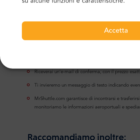
su alcune funzioni e caratteristiche.
Leggete le informazioni dettagliate sul nostro
Accetta
Assistenza 24/7
Servizio Meet & Greet
P
Assistenza da parte del nostro team di support
nel modo più fluido possibile
Riceverai un'e-mail di conferma, con il prezzo esatt
Ti invieremo un messaggio di testo indicando even
MrShuttle.com garantisce di incontrarsi e trasferirsi 
monitoriamo le informazioni aeroportuali e spedia
Raccomandiamo inoltre: