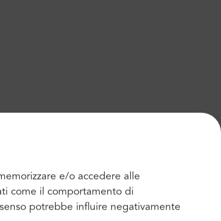
r memorizzare e/o accedere alle
dati come il comportamento di
consenso potrebbe influire negativamente