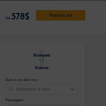
578$
Prenota ora
DA
DA
Budapest
A
Krakow
Data e ora del ritiro:
Selezionare la data
Passeggeri: