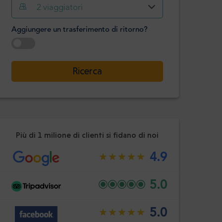
Ora
Minuto
2
viaggiatori
Confermare
:
Aggiungere un trasferimento di ritorno?
-
+
Passeggeri
Selezionare la data
Ricerca
Ora
Minuto
Confermare
:
Più di 1 milione di clienti si fidano di noi
4.9
5.0
5.0