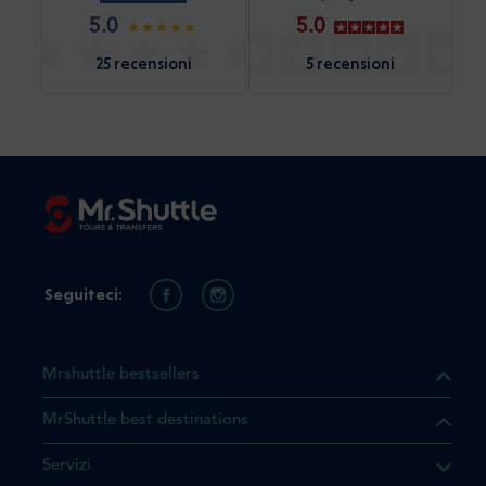
5.0
5.0
25 recensioni
5 recensioni
Seguiteci:
Mrshuttle bestsellers
MrShuttle best destinations
he il prodotto che state
Servizi
ente nel vostro carrello. Se