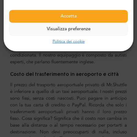
Trasferimento aeroporto e città
Accetta
Alla ricerca di un trasferimento aeroportuale privato
affidabile e conveniente? Prenotane uno con Mr.Shuttle,
Visualizza preferenze
una scelta scelta dai viaggiatori degli utenti di
Politica dei cookie
TripAdvisor. Offriamo il trasporto porta a porta in
minivan e minibus nuovi, moderni e confortevoli con aria
condizionata. Il nostro equipaggio è composto da autisti
esperti, che parlano fluentemente inglese.
Costo del trasferimento in aeroporto e città
Il prezzo del trasporto aeroportuale privato di Mr.Shuttle
è inferiore a quello di un taxi aeroportuale. I nostri prezzi
sono fissi, senza costi nascosti. Puoi pagare in anticipo
con la tua carta di credito o PayPal. Ricorda che solo i
trasferimenti aeroportuali privati hanno il loro prezzo
fisso. Cosa significa? Significa che il costo non cambia in
base alla distanza o al tempo necessario per portarti a
destinazione. Non devi preoccuparti di nulla, incluso