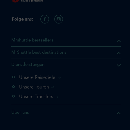
Folge uns:
Mrshuttle bestsellers
MrShuttle best destinations
t, dass sich das Produkt, das
Dienstleistungen
n deinem Warenkorb befindet.
 noch einmal hinzufügen
Unsere Reiseziele
 direkt zu deinem Warenkorb
Unsere Touren
e deine Buchung ab.
Unsere Transfers
kt ein weiteres Mal
Über uns
dige deine Buchung