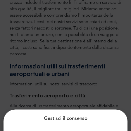
prezzo include il trasferimento lì.
Ti offriamo un servizio di
alta qualità, il migliore tra i migliori. Miriamo anche ad
essere accessibili e comprendiamo l'importanza della
trasparenza. I costi dei nostri servizi sono chiari ed equi,
senza fattori nascosti o sorprese. Tu ci dai una posizione,
noi ti diamo un prezzo, con la possibilità di un viaggio di
ritorno incluso. Se la tua destinazione è all'interno della
città, i costi sono fissi, indipendentemente dalla distanza
percorsa.
Informazioni utili sui trasferimenti
aeroportuali e urbani
Informazioni utili sui nostri servizi di trasporto.
Trasferimento aeroporto e città
Alla ricerca di un trasferimento aeroportuale affidabile e
conveniente? Prenotane uno con Mr.Shuttle, una scelta di
Gestisci il consenso
viaggiatori dagli utenti di Trip-Advisor. Offriamo il
trasporto porta a porta in minivan e minibus Mercedes-