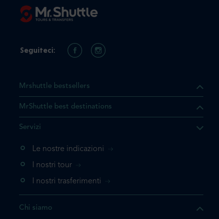
Seguiteci:
Mrshuttle bestsellers
MrShuttle best destinations
he il prodotto che state
Servizi
ente nel vostro carrello. Se
iungerlo nuovamente, la
Le nostre indicazioni
 direttamente al carrello e
I nostri tour
 la prenotazione.
I nostri trasferimenti
questo prodotto
Chi siamo