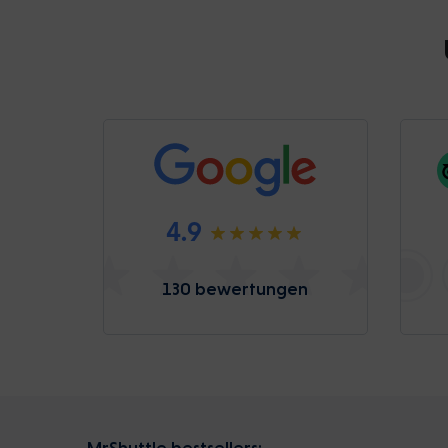
4.9
130 bewertungen
MrShuttle bestsellers: