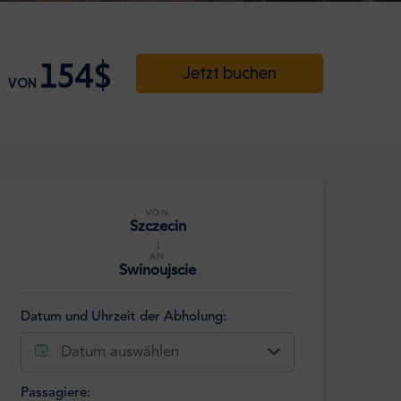
154$
Jetzt buchen
VON
VON
Szczecin
↓
AN
Swinoujscie
Datum und Uhrzeit der Abholung:
Datum auswählen
Passagiere: