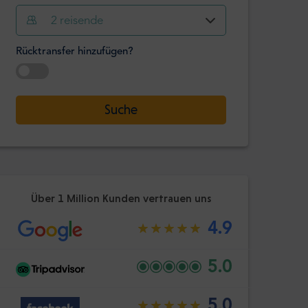
Stunde
Minute
2
reisende
Bestätige
:
Rücktransfer hinzufügen?
-
+
Passagiere
Datum auswählen
Suche
Stunde
Minute
Bestätige
:
Über 1 Million Kunden vertrauen uns
4.9
5.0
5.0