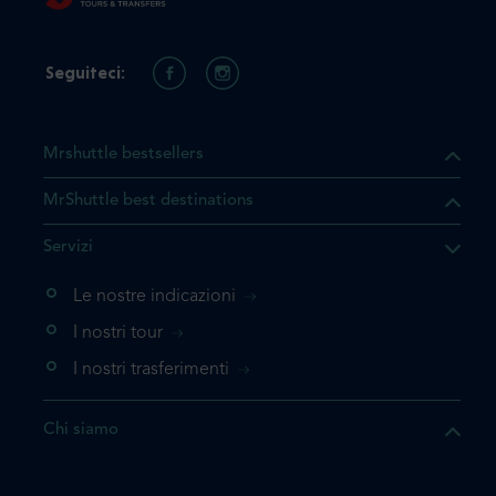
Seguiteci:
Mrshuttle bestsellers
MrShuttle best destinations
he il prodotto che state
Servizi
ente nel vostro carrello. Se
iungerlo nuovamente, la
Le nostre indicazioni
 direttamente al carrello e
I nostri tour
 la prenotazione.
I nostri trasferimenti
questo prodotto
Chi siamo
e la prenotazione