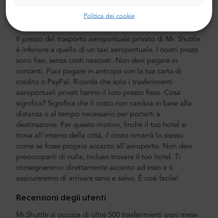
esperti, che parlano fluentemente inglese.
Politica dei cookie
Costo del trasferimento in aeroporto e città
Il prezzo del trasporto aeroportuale privato di Mr. Shuttle
è inferiore a quello di un taxi aeroportuale. I nostri prezzi
sono fissi, senza costi nascosti. Non devi pagare in
contanti. Puoi pagare in anticipo con la tua carta di
credito o PayPal. Ricorda che solo i trasferimenti
aeroportuali privati hanno il loro prezzo fisso. Cosa
significa? Significa che il costo non cambia in base alla
distanza o al tempo necessario per portarti a
destinazione. Per questo motivo, finché il tuo hotel si
trova all'interno della città, il costo rimarrà lo stesso
come se fosse proprio accanto all'aeroporto. Non devi
preoccuparti di nulla, incluso trovare il tuo hotel. Ti
consegneremo direttamente accanto ad esso e ti
assicureremo di arrivare sano e salvo. È così facile!
Recensioni degli utenti
Mr.Shuttle si occupa di oltre 500 trasferimenti ogni mese