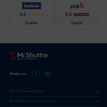
5.0
5.0
25 opinii
5 opinii
Śledź nas:
Mrshuttle bestsellers
MrShuttle best destinations