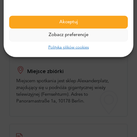
Częstotliwość
Akceptuj
Wycieczka czynna jest codziennie o 8:30, 9:00, 9:30,
10:00 i 10:30.
Zobacz preferencje
Polityka plików cookies
Miejsce zbiórki
Miejscem spotkania jest sklep Alexanderplatz,
znajdujący się u podnóża gigantycznej wieży
telewizyjnej (Fernsehturm). Adres to
Panoramastraße 1a, 10178 Berlin.