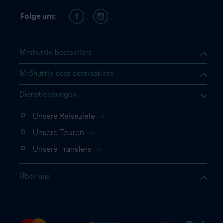
Folge uns:
Mrshuttle bestsellers
MrShuttle best destinations
t, dass sich das Produkt, das
Dienstleistungen
n deinem Warenkorb befindet.
 noch einmal hinzufügen
Unsere Reiseziele
 direkt zu deinem Warenkorb
Unsere Touren
e deine Buchung ab.
Unsere Transfers
kt ein weiteres Mal
Über uns
dige deine Buchung