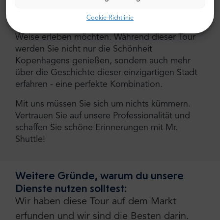
Diese Tour wurde speziell für diejenigen
konzipiert, die Kopenhagen auf eine
Cookie-Richtlinie
unterhaltsame, nachhaltige und unvergessliche
Weise erleben möchten. Während dieser Tour
werden Sie nicht nur die Schönheit
Kopenhagens genießen, sondern auch mehr
über die Geschichte dieser einzigartigen Stadt
erfahren - eine perfekte Kombination.
Mit uns müssen Sie sich um nichts kümmern.
Vertrauen Sie auf unsere Professionalität und
schaffen Sie schöne Erinnerungen mit Mr.
Shuttle!
Weitere Gründe, warum du unsere
Dienste nutzen solltest:
Wir haben diese Tour auf dem Markt
erfunden und wir sind die Besten darin.