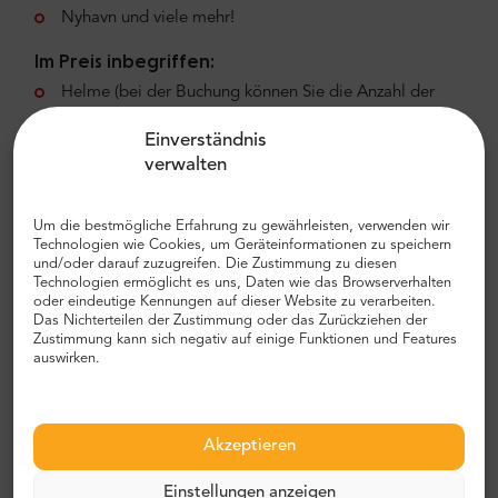
Nyhavn und viele mehr!
Im Preis inbegriffen:
Helme (bei der Buchung können Sie die Anzahl der
Helme, die Sie mieten möchten, auswählen),
Einverständnis
Englischsprachiger Reiseleiter.
verwalten
Warum sollten Sie unseren Dienst wählen?
Um die bestmögliche Erfahrung zu gewährleisten, verwenden wir
Mr. Shuttle bietet
unglaubliche Touren, private
Technologien wie Cookies, um Geräteinformationen zu speichern
und/oder darauf zuzugreifen. Die Zustimmung zu diesen
Reiseleiter, Sicherheit und Zuverlässigkeit
. Viele
Technologien ermöglicht es uns, Daten wie das Browserverhalten
Menschen auf der ganzen Welt haben sich
oder eindeutige Kennungen auf dieser Website zu verarbeiten.
Das Nichterteilen der Zustimmung oder das Zurückziehen der
entschieden, unserer Professionalität zu
Zustimmung kann sich negativ auf einige Funktionen und Features
vertrauen und ein aufregendes Abenteuer bei
auswirken.
uns zu buchen. Unsere Dienstleistungen
umfassen geführte Touren und gut vorbereitete
Reisepläne. Wir kümmern uns um jedes Detail
Akzeptieren
und machen Ihre Tour zu etwas Einzigartigem.
Einstellungen anzeigen