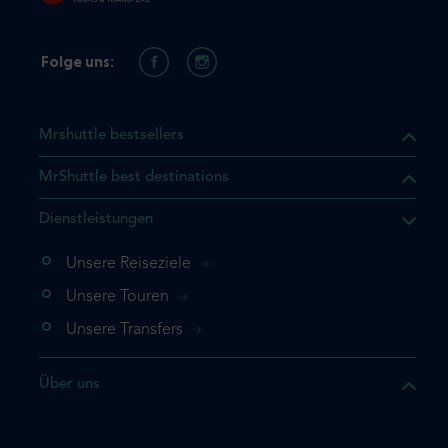
Folge uns:
Mrshuttle bestsellers
MrShuttle best destinations
t, dass sich das Produkt, das
Dienstleistungen
n deinem Warenkorb befindet.
 noch einmal hinzufügen
Unsere Reiseziele
 direkt zu deinem Warenkorb
Unsere Touren
e deine Buchung ab.
Unsere Transfers
kt ein weiteres Mal
Über uns
dige deine Buchung