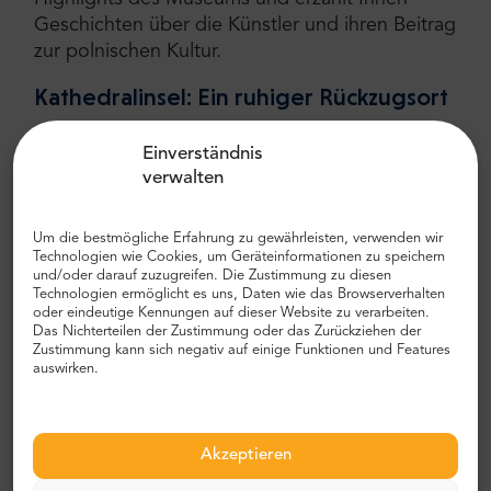
Geschichten über die Künstler und ihren Beitrag
zur polnischen Kultur.
Kathedralinsel: Ein ruhiger Rückzugsort
Die an der Oder gelegene Dominsel ist ein
Einverständnis
ruhiger und malerischer Teil von Breslau.
verwalten
Während Sie diese bezaubernde Gegend mit
dem Fahrrad erkunden, werden Sie auf
Um die bestmögliche Erfahrung zu gewährleisten, verwenden wir
beeindruckende religiöse Gebäude stoßen,
Technologien wie Cookies, um Geräteinformationen zu speichern
darunter die Kathedrale St. Johannes der Täufer
und/oder darauf zuzugreifen. Die Zustimmung zu diesen
Technologien ermöglicht es uns, Daten wie das Browserverhalten
und die Heilig-Kreuz-Kirche. Ihr Reiseleiter wird
oder eindeutige Kennungen auf dieser Website zu verarbeiten.
Ihnen den historischen Kontext erklären und
Das Nichterteilen der Zustimmung oder das Zurückziehen der
Anekdoten über die Bedeutung der Insel
Zustimmung kann sich negativ auf einige Funktionen und Features
auswirken.
erzählen.
Königspalast: Breslaus königliches Erbe
entdecken
Akzeptieren