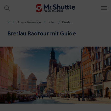
Zuhause
Unsere Reiseziele
Polen
Breslau
Breslau Radtour mit Guide