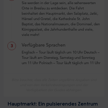
Sie werden in der Lage sein, alle sehenswerten
Orte in Breslau zu entdecken. Die Fahrt
beinhaltet den Hauptmarkt, den Salzplatz, Jatki,
Hänsel und Gretel, die Kathedrale St. John
Baptist, das Nationalmuseum, die Dominsel, den
Königspalast, die Jahrhunderthalle und viele,
viele mehr!
Verfügbare Sprachen
3
Englisch – Tour läuft täglich um 10 Uhr Deutsch –
Tour läuft am Dienstag, Samstag und Sonntag
um 11 Uhr Polnisch – Tour läuft täglich um 11 Uhr
Bitte beachte, dass alle Zeiten ungefähre Angaben sind
und von den Verkehrsbedingungen und der
Verfügbarkeit der Guides abhängen.
Hauptmarkt: Ein pulsierendes Zentrum