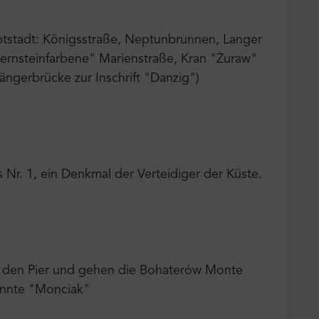
tstadt: Königsstraße, Neptunbrunnen, Langer
bernsteinfarbene" Marienstraße, Kran "Żuraw"
ängerbrücke zur Inschrift "Danzig")
 Nr. 1, ein Denkmal der Verteidiger der Küste.
n den Pier und gehen die Bohaterów Monte
annte "Monciak"