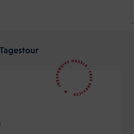
 Tagestour
t