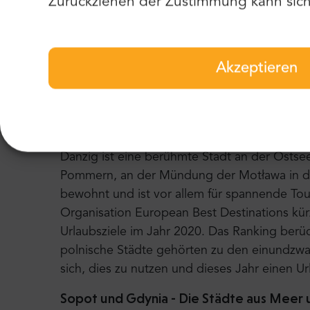
Zurückziehen der Zustimmung kann sich 
und Unterhaltung in Sopot, bekannt als "So
Holzmole Europas. Außerdem zeigen wir Ihne
begann. Diese Tour wird definitiv Ihren Horiz
Akzeptieren
Führung durch die Dreista
Danzig - Eine Stadt der Freiheit und Solida
Danzig ist eine berühmte Stadt an der Ostse
Pommern, an der Mündung der Motława in di
bewohnt und ist vor allem für spannende Tou
Organisation European Best Destinations kürzl
Urlaubsziele im Jahr 2020. Das Ranking berüc
polnische Städte gehörten zu den einundzwanz
sich, dies zu nutzen und dieses Jahr einen Ur
Sopot und Gdynia - Die Städte aus Meer