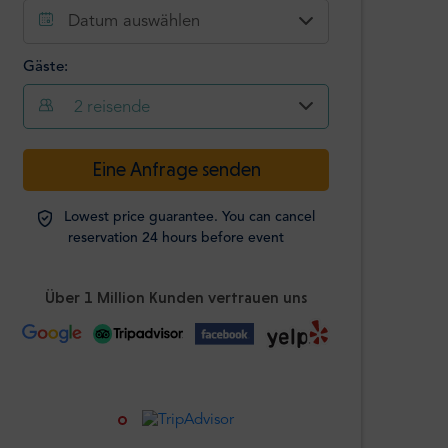
Datum auswählen
Gäste:
2
reisende
-
+
Eine Anfrage senden
Passagiere
Lowest price guarantee. You can cancel
Studierende
reservation 24 hours before event
-
+
Ausweis
erforderlich
Über 1 Million Kunden vertrauen uns
Kinder
-
+
Alter 0-12 Jahre