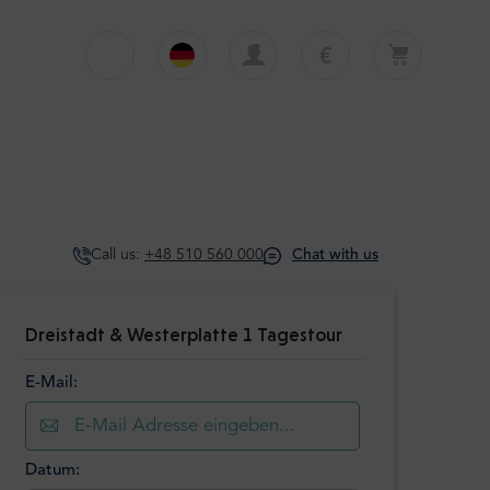
€
€
English
EUR
Dein Warenkorb ist derzeit leer
£
Polski
GBP
Dein Warenkorb ist leer. Erste Tour oder
Transfer hinzufügen
zł
Deutsch
PLN
$
Italiano
USD
Call us:
+48 510 560 000
Chat with us
Español
Dreistadt & Westerplatte 1 Tagestour
E-Mail:
Datum: