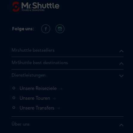
Folge uns:
Mrshuttle bestsellers
MrShuttle best destinations
t, dass sich das Produkt, das
Dienstleistungen
n deinem Warenkorb befindet.
 noch einmal hinzufügen
Unsere Reiseziele
 direkt zu deinem Warenkorb
Unsere Touren
e deine Buchung ab.
Unsere Transfers
kt ein weiteres Mal
Über uns