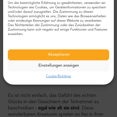
mindestens 3 Arten von Delfinen
. Sie kommen,
Um die bestmögliche Erfahrung zu gewährleisten, verwenden wir
um sich von den reichen Schoals von Sardinen,
Technologien wie Cookies, um Geräteinformationen zu speichern
und/oder darauf zuzugreifen. Die Zustimmung zu diesen
Makrelen und fliegenden Fischen zu ernähren,
Technologien ermöglicht es uns, Daten wie das Browserverhalten
die in den Gewässern
der Bucht von Gibraltar
oder eindeutige Kennungen auf dieser Website zu verarbeiten.
Das Nichterteilen der Zustimmung oder das Zurückziehen der
schwimmen. Die Delfinbeobachtung kann mehr
Zustimmung kann sich negativ auf einige Funktionen und Features
sehen zeigen! Beobachten Sie, wie Delfine zum
auswirken.
Boot kommen und spielen. Manchmal
veranstalten sie eine spektakuläre Tauchshow zu
Ihren Füßen. Es ist eine wahrhaft
magische
Akzeptieren
Erfahrung.
Einstellungen anzeigen
Warum lohnt es sich, an der Gibraltar Dolphins
Cookie-Richtlinie
Tour teilzunehmen?
Es ist nicht einfach, das Gefühl des echten
Glücks in den Gesichtern der Teilnehmer zu
beschreiben -
egal wie alt sie sind
. Diese
wunderbaren Kreaturen spielen so frei in ihrer