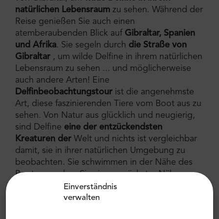
natürlichen Lebensraum
zu sehen. Während der
Reise genießen Sie auch einen
atemberaubenden Blick auf
Gibraltar, Spanien
und Afrika
. Sie segeln durch
die Straße von
Gibraltar
, um wilde Delfine in ihrem natürlichen
Lebensraum zu sehen ... und möglicherweise
auch andere Arten! Eine
Delfinbeobachtungstour
ist die angenehmste
Art, diese faszinierenden Tiere vom Boot aus zu
sehen. Von Natur aus glücklich und neugierig,
sind Delfine
eine der entzückendsten
Kreaturen der
Welt und nichts ist vergleichbar
damit, sie in ihrer natürlichen Umgebung zu
beobachten. Sie schwimmen in der Nähe des
Bootes, so dass Sie sie aus nächster Nähe
bewundern können, was die Tour zum besten
Einverständnis
Delfinabenteuer Ihres Lebens macht!
Gibraltar
verwalten
ist ein ausgezeichneter Lebensraum für