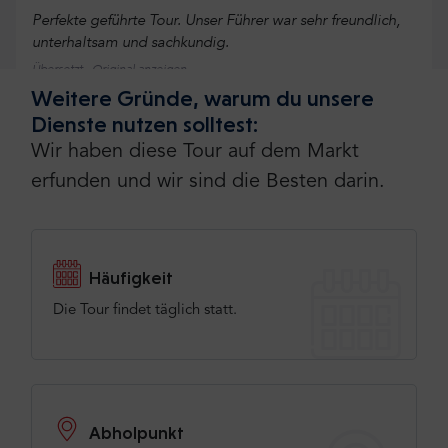
Perfekte geführte Tour. Unser Führer war sehr freundlich,
unterhaltsam und sachkundig.
Übersetzt ·
Original anzeigen
Weitere Gründe, warum du unsere
Dienste nutzen solltest:
Wir haben diese Tour auf dem Markt
Mehr erfahren oder deine Meinung hinzufügen
erfunden und wir sind die Besten darin.
Füge deine Meinung hinzu
Häufigkeit
Die Tour findet täglich statt.
Abholpunkt