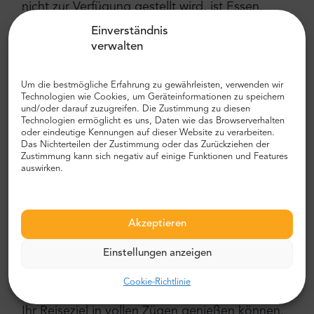
nicht zur Verfügung gestellt wird, ist Essen.
Nachdem die Wanderung beendet ist und Sie
Einverständnis
eine gesunde Dosis Granada gegessen haben,
verwalten
fahren wir Sie zurück nach Sevilla.
Um die bestmögliche Erfahrung zu gewährleisten, verwenden wir
Technologien wie Cookies, um Geräteinformationen zu speichern
Warum sind ganztägige Wanderungen mit
und/oder darauf zuzugreifen. Die Zustimmung zu diesen
MrShuttle eine gute Option?
Technologien ermöglicht es uns, Daten wie das Browserverhalten
oder eindeutige Kennungen auf dieser Website zu verarbeiten.
Das Nichterteilen der Zustimmung oder das Zurückziehen der
Zustimmung kann sich negativ auf einige Funktionen und Features
Das Herausfinden von Transportwegen,
auswirken.
Fahrplänen und Bushaltestellen ist
wahrscheinlich das Letzte, was Sie im Urlaub tun
möchten, also kommen wir hier ins Spiel. Wenn
Akzeptieren
Sie Tagesausflüge mit MrShuttle buchen,
erleben Sie aufregende Städte ohne Stress oder
Einstellungen anzeigen
Zeitverschwendung für die langweilige Logistik.
Wir planen Touren und die Reiseroute für Sie,
Cookie-Richtlinie
damit Sie sich zurücklehnen, entspannen und
Ihr Reiseziel in vollen Zügen genießen können.