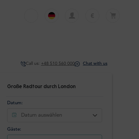
€
€
English
EUR
Dein Warenkorb ist derzeit leer
£
Polski
GBP
Dein Warenkorb ist leer. Erste Tour oder
Transfer hinzufügen
zł
Deutsch
PLN
Call us:
+48 510 560 000
Chat with us
$
Italiano
USD
Español
Große Radtour durch London
Datum:
Datum auswählen
Gäste: