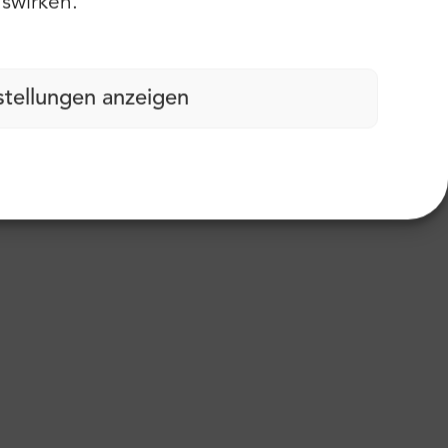
swirken.
stellungen anzeigen