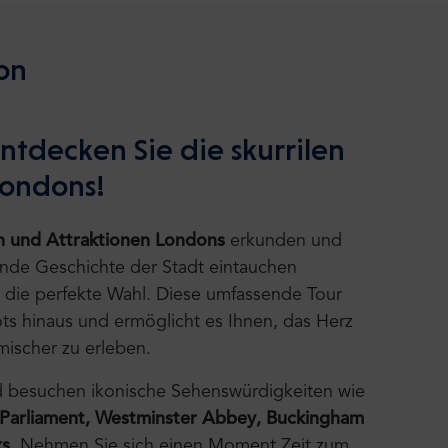
on
ntdecken Sie die skurrilen
Londons!
n und Attraktionen Londons
erkunden und
erende Geschichte der Stadt eintauchen
die perfekte Wahl. Diese umfassende Tour
ots hinaus und ermöglicht es Ihnen, das Herz
mischer zu erleben.
d besuchen ikonische Sehenswürdigkeiten wie
 Parliament, Westminster Abbey, Buckingham
ks
. Nehmen Sie sich einen Moment Zeit zum