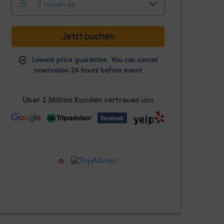
2
reisende
-
+
Jetzt buchen
Erwachsene
Lowest price guarantee. You can cancel
Studierende
reservation 24 hours before event
-
+
Ausweis
erforderlich
Über 1 Million Kunden vertrauen uns
Kinder
-
+
Alter 0-12 Jahre