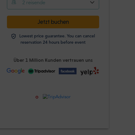
2
reisende
-
+
Jetzt buchen
Erwachsene
Lowest price guarantee. You can cancel
Studierende
reservation 24 hours before event
-
+
Ausweis
erforderlich
Über 1 Million Kunden vertrauen uns
Kinder
-
+
Alter 0-12 Jahre