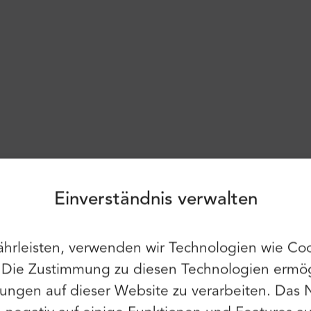
Anmeldung
Anmelden
Verwende weiterhin die folgenden:
Einverständnis verwalten
sch, Italienisch, Niederländisch, Hebräisch, Japanisch,
rabisch, Türkisch, Katalanisch, Norwegisch
hrleisten, verwenden wir Technologien wie Coo
Du kannst auch E-Mail und Passwort
op-On Hop-Off Bus
verwenden:
. Die Zustimmung zu diesen Technologien ermög
Vorname:
ungen auf dieser Website zu verarbeiten. Das 
E-Mail: