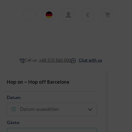
€
€
English
EUR
Dein Warenkorb ist derzeit leer
£
Polski
GBP
Dein Warenkorb ist leer. Erste Tour oder
Transfer hinzufügen
zł
Deutsch
PLN
Call us:
+48 510 560 000
Chat with us
$
Italiano
USD
Español
Hop on – Hop off Barcelona
Datum:
Datum auswählen
Gäste: