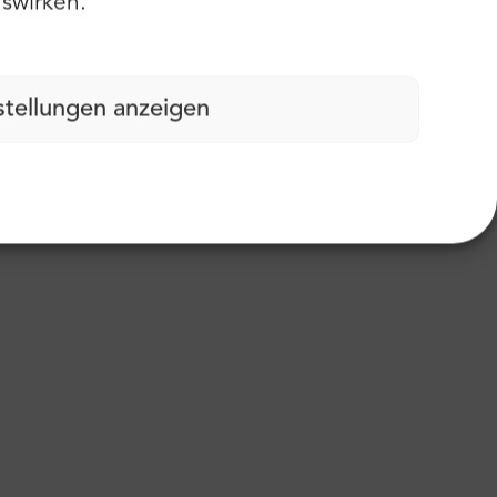
swirken.
stellungen anzeigen