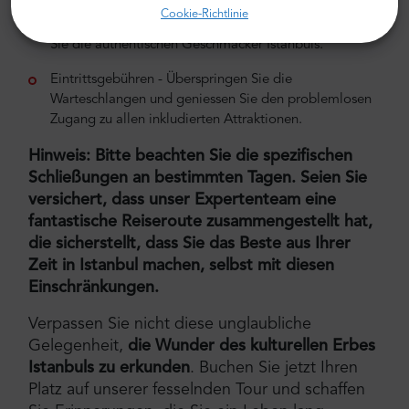
Mittagessen - Geniessen Sie ein köstliches
Cookie-Richtlinie
Mittagessen in einem lokalen Restaurant und erleben
Sie die authentischen Geschmäcker Istanbuls.
Eintrittsgebühren - Überspringen Sie die
Warteschlangen und geniessen Sie den problemlosen
Zugang zu allen inkludierten Attraktionen.
Hinweis: Bitte beachten Sie die spezifischen
Schließungen an bestimmten Tagen. Seien Sie
versichert, dass unser Expertenteam eine
fantastische Reiseroute zusammengestellt hat,
die sicherstellt, dass Sie das Beste aus Ihrer
Zeit in Istanbul machen, selbst mit diesen
Einschränkungen.
Verpassen Sie nicht diese unglaubliche
Gelegenheit,
die Wunder des kulturellen Erbes
Istanbuls zu erkunden
. Buchen Sie jetzt Ihren
Platz auf unserer fesselnden Tour und schaffen