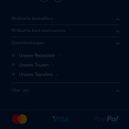
Mrshuttle bestsellers
MrShuttle best destinations
t, dass sich das Produkt, das
Dienstleistungen
n deinem Warenkorb befindet.
 noch einmal hinzufügen
Unsere Reiseziele
 direkt zu deinem Warenkorb
Unsere Touren
e deine Buchung ab.
Unsere Transfers
kt ein weiteres Mal
Über uns
dige deine Buchung