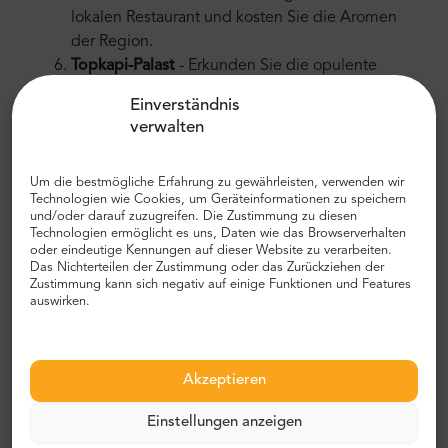
lokalen Restaurant und kosten Sie die Aromen
der Region.
Topkapi-Palast
- Erkunden Sie die opulente
Residenz der osmanischen Sultane und
Einverständnis
entdecken Sie ihre verborgenen Schätze.
verwalten
Großer Basar
- (Sonntags geschlossen, ersetzt
durch die unterirdische Zisterne) - Erfreuen Sie
Um die bestmögliche Erfahrung zu gewährleisten, verwenden wir
sich an der pulsierenden Atmosphäre dieses
Technologien wie Cookies, um Geräteinformationen zu speichern
belebten Marktes, der voller einzigartiger
und/oder darauf zuzugreifen. Die Zustimmung zu diesen
Fundstücke ist.
Technologien ermöglicht es uns, Daten wie das Browserverhalten
oder eindeutige Kennungen auf dieser Website zu verarbeiten.
Das Nichterteilen der Zustimmung oder das Zurückziehen der
Inklusivleistungen:
Zustimmung kann sich negativ auf einige Funktionen und Features
auswirken.
Transport - Komfortable und klimatisierte Fahrzeuge
bringen Sie bequem zu jedem Ziel.
Führer - Unsere sachkundigen Führer begleiten Sie
Akzeptieren
während der gesamten Tour und geben
aufschlussreiche Kommentare und Hilfestellungen.
Einstellungen anzeigen