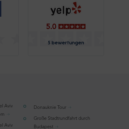
5.0
5 bewertungen
el Aviv
Donauknie Tour
lem
Große Stadtrundfahrt durch
el Aviv
Budapest