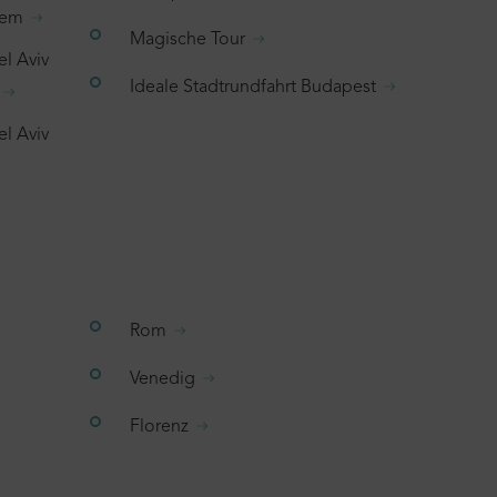
hem
Magische Tour
el Aviv
Ideale Stadtrundfahrt Budapest
el Aviv
 dass sich das Produkt, das du
Rom
nem Warenkorb befindet. Wenn
Venedig
al hinzufügen möchtest, gehe
Florenz
 Warenkorb und schließe deine
chung ab.