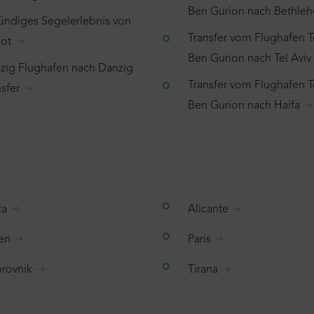
Ben Gurion nach Bethle
tündiges Segelerlebnis von
Transfer vom Flughafen T
ot
Ben Gurion nach Tel Aviv
zig Flughafen nach Danzig
Transfer vom Flughafen T
sfer
Ben Gurion nach Haifa
Wir haben festgestellt,
za
Alicante
suchst, bereits in dei
en
Paris
du es nicht noch einm
rovnik
Tirana
bitte direkt zu deinem
Bu