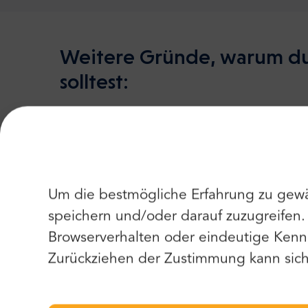
Weitere Gründe, warum du
solltest:
Wir haben diese Tour auf dem Markt erf
Um die bestmögliche Erfahrung zu gewä
Häufigkeit
speichern und/oder darauf zuzugreifen
Die Tour findet jeden Dienstag, Freitag
Browserverhalten oder eindeutige Kenn
und Samstag statt. Startzeit ist 14 Uhr.
Zurückziehen der Zustimmung kann sich 