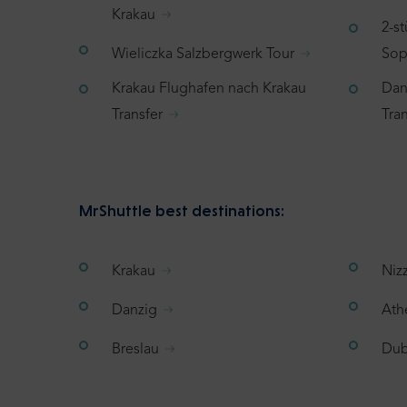
Krakau
2-s
Wieliczka Salzbergwerk Tour
Sop
Krakau Flughafen nach Krakau
Dan
Transfer
Tran
MrShuttle best destinations:
Krakau
Niz
Danzig
Ath
Breslau
Dub