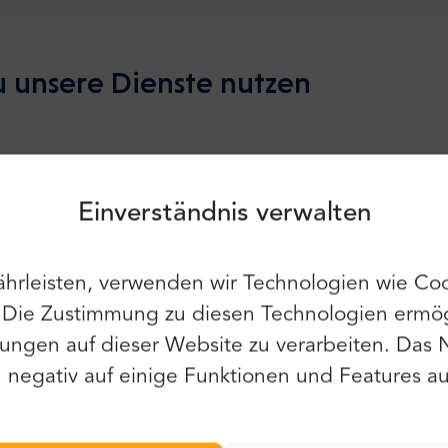
 unsere Dienste nutzen
Anmeldung
Anmelden
Verwende weiterhin die folgenden:
unden und wir sind die Besten darin.
Einverständnis verwalten
hrleisten, verwenden wir Technologien wie Coo
Abholpunkt
Du kannst auch E-Mail und Passwort
verwenden:
. Die Zustimmung zu diesen Technologien ermög
Vorname:
Der Abholpunkt ist Stortorget, vor dem
ungen auf dieser Website zu verarbeiten. Das 
E-Mail:
Nobelmuseum - in der Stockholmer
negativ auf einige Funktionen und Features au
Altstadt.
Nachname:
Passwort: