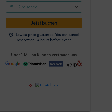
2
reisende
-
+
Jetzt buchen
Erwachsene
Lowest price guarantee. You can cancel
Studierende
reservation 24 hours before event
-
+
Ausweis
erforderlich
Über 1 Million Kunden vertrauen uns
Kinder
-
+
Alter 0-12 Jahre