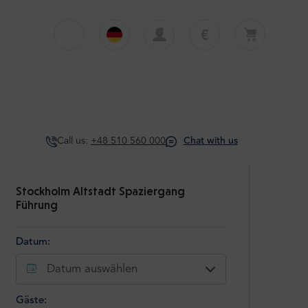
€
€
English
EUR
Dein Warenkorb ist derzeit leer
£
Polski
GBP
Dein Warenkorb ist leer. Erste Tour oder
Transfer hinzufügen
zł
Deutsch
PLN
Call us:
+48 510 560 000
Chat with us
$
Italiano
USD
Español
Stockholm Altstadt Spaziergang
Führung
Datum:
Datum auswählen
Gäste: