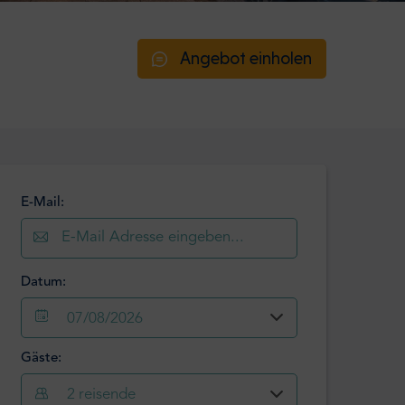
Angebot einholen
E-Mail:
Datum:
07/08/2026
Gäste:
August
2026
2
reisende
Mo
Di
Mi
Do
Fr
Sa
So