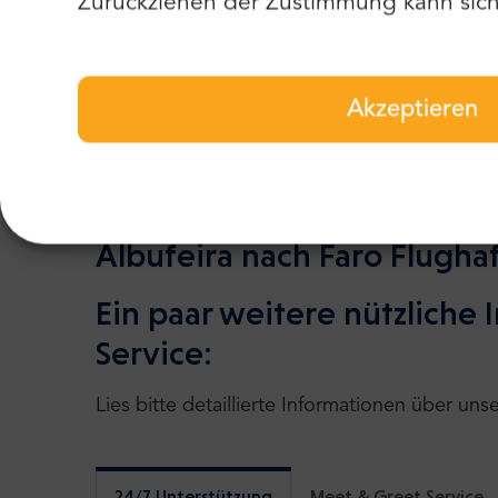
Zurückziehen der Zustimmung kann sich 
Städten. Mr.Shuttle hat viel Feedback von u
es nutzen, um einen noch besseren Service 
Advisor uns seit 2004 jedes Jahr mit einem "
Sie mehr als 2100 positive Bewertungen und 
Akzeptieren
Albufeira nach Faro Flugha
Ein paar weitere nützliche
Service:
Lies bitte detaillierte Informationen über uns
24/7 Unterstützung
Meet & Greet Service