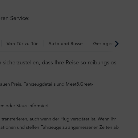
eren Service:
Von Tür zu Tür
Auto und Busse
Geringerer CO₂-Fu
icherzustellen, dass Ihre Reise so reibungslos
nauen Preis, Fahrzeugdetails und Meet&Greet-
n oder Staus informiert
transferieren, auch wenn der Flug verspätet ist. Wenn Ihr
mationen und stellen Fahrzeuge zu angemessenen Zeiten ab