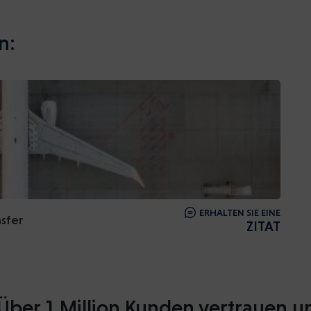
n:
ERHALTEN SIE EINE
nsfer
ZITAT
Über 1 Million Kunden vertrauen u