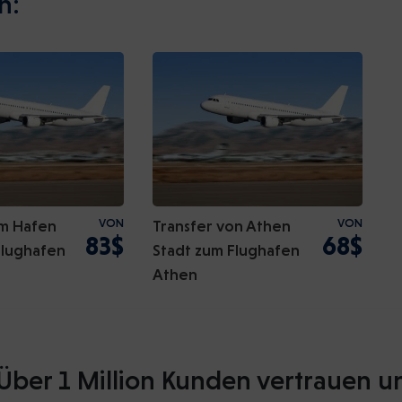
n:
om Hafen
VON
Transfer von Athen
VON
83$
68$
Flughafen
Stadt zum Flughafen
Athen
Über 1 Million Kunden vertrauen u