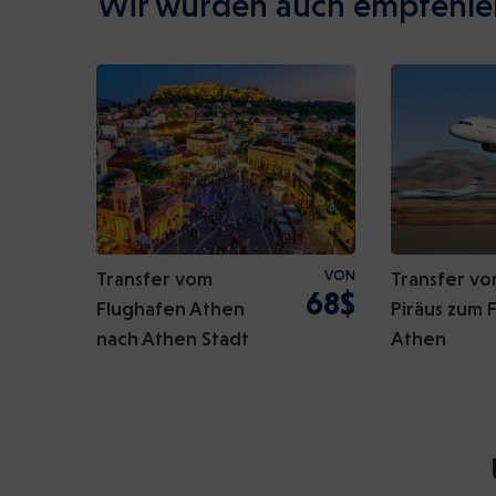
Wir würden auch empfehle
Transfer vom
VON
Transfer v
68$
Flughafen Athen
Piräus zum 
nach Athen Stadt
Athen