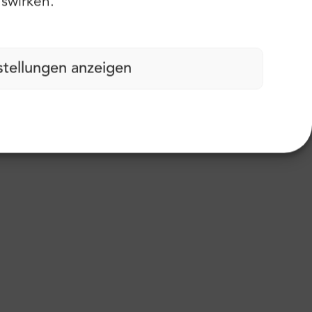
swirken.
stellungen anzeigen