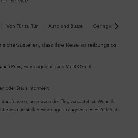
eren Service:
Von Tür zu Tür
Auto und Busse
Geringerer CO₂-Fu
icherzustellen, dass Ihre Reise so reibungslos
nauen Preis, Fahrzeugdetails und Meet&Greet-
n oder Staus informiert
transferieren, auch wenn der Flug verspätet ist. Wenn Ihr
mationen und stellen Fahrzeuge zu angemessenen Zeiten ab