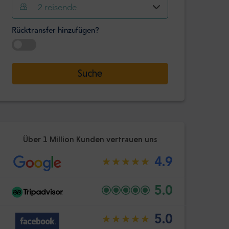
2
reisende
Stunde
Minute
Bestätige
Rücktransfer hinzufügen?
:
-
+
Passagiere
Datum auswählen
Suche
Stunde
Minute
Bestätige
:
Über 1 Million Kunden vertrauen uns
4.9
5.0
5.0