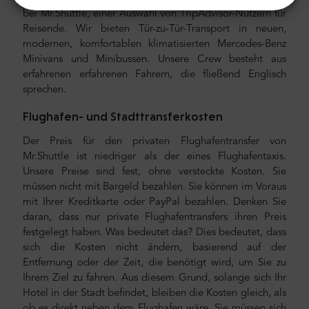
bei Mr.Shuttle, einer Auswahl von TripAdvisor-Nutzern für
Reisende. Wir bieten Tür-zu-Tür-Transport in neuen,
modernen, komfortablen klimatisierten Mercedes-Benz
Minivans und Minibussen. Unsere Crew besteht aus
erfahrenen erfahrenen Fahrern, die fließend Englisch
sprechen.
Flughafen- und Stadttransferkosten
Der Preis für den privaten Flughafentransfer von
Mr.Shuttle ist niedriger als der eines Flughafentaxis.
Unsere Preise sind fest, ohne versteckte Kosten. Sie
müssen nicht mit Bargeld bezahlen. Sie können im Voraus
mit Ihrer Kreditkarte oder PayPal bezahlen. Denken Sie
daran, dass nur private Flughafentransfers ihren Preis
festgelegt haben. Was bedeutet das? Dies bedeutet, dass
sich die Kosten nicht ändern, basierend auf der
Entfernung oder der Zeit, die benötigt wird, um Sie zu
Ihrem Ziel zu fahren. Aus diesem Grund, solange sich Ihr
Hotel in der Stadt befindet, bleiben die Kosten gleich, als
ob es direkt neben dem Flughafen wäre. Sie müssen sich