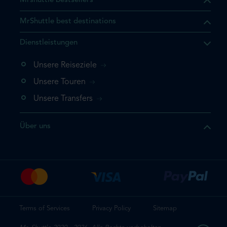
Mrshuttle bestsellers
MrShuttle best destinations
t, dass sich das Produkt, das
Dienstleistungen
n deinem Warenkorb befindet.
 noch einmal hinzufügen
Unsere Reiseziele
 direkt zu deinem Warenkorb
Unsere Touren
e deine Buchung ab.
Unsere Transfers
kt ein weiteres Mal
Über uns
dige deine Buchung
Terms of Services
Privacy Policy
Sitemap