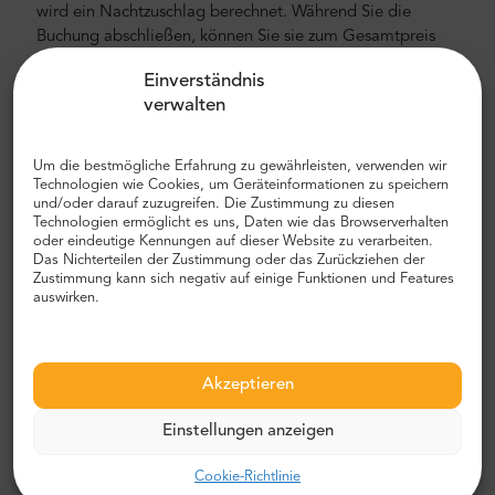
wird ein Nachtzuschlag berechnet. Während Sie die
Buchung abschließen, können Sie sie zum Gesamtpreis
hinzufügen.
Einverständnis
Wie weit ist es von Ayia Napa zum Flughafen
verwalten
Larnaca (LCA)?
Um die bestmögliche Erfahrung zu gewährleisten, verwenden wir
Ayia Napa
und der
Flughafen Larnaca
liegen ca. 58 km
Technologien wie Cookies, um Geräteinformationen zu speichern
voneinander entfernt. Die durchschnittliche Fahrt zum
und/oder darauf zuzugreifen. Die Zustimmung zu diesen
Flughafen Larnaca dauert ca. 38 Minuten und hängt vom
Technologien ermöglicht es uns, Daten wie das Browserverhalten
Verkehr ab. Wir empfehlen Ihnen, einen privaten Transfer
oder eindeutige Kennungen auf dieser Website zu verarbeiten.
Das Nichterteilen der Zustimmung oder das Zurückziehen der
mit MrShuttle zu wählen. Der schnellste, sicherste und
Zustimmung kann sich negativ auf einige Funktionen und Features
zuverlässigste Weg, um Ihr Hotel zu erreichen, ist der
auswirken.
private Transport von Tür zu Tür. Auf diese Weise sparen
Sie viel Zeit, da Sie den unangenehmen Prozess
überspringen können, Ihre Route herauszufinden, durch
Akzeptieren
die Stadt zu navigieren und Ihren Weg zu finden.
Flughafen- und Stadttransfer
Einstellungen anzeigen
Auf der Suche nach einem zuverlässigen und
Cookie-Richtlinie
erschwinglichen Flughafentransfer? Reservieren Sie eines