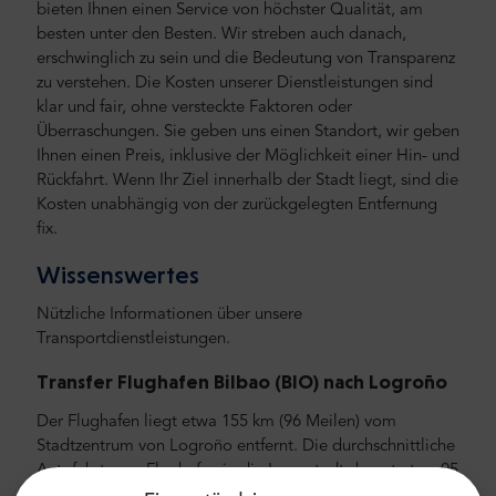
bieten Ihnen einen Service von höchster Qualität, am
besten unter den Besten. Wir streben auch danach,
erschwinglich zu sein und die Bedeutung von Transparenz
zu verstehen. Die Kosten unserer Dienstleistungen sind
klar und fair, ohne versteckte Faktoren oder
Überraschungen. Sie geben uns einen Standort, wir geben
Ihnen einen Preis, inklusive der Möglichkeit einer Hin- und
Rückfahrt. Wenn Ihr Ziel innerhalb der Stadt liegt, sind die
Kosten unabhängig von der zurückgelegten Entfernung
fix.
Wissenswertes
Nützliche Informationen über unsere
Transportdienstleistungen.
Transfer Flughafen Bilbao
(BIO) nach Logroño
Der Flughafen liegt etwa 155 km (96 Meilen) vom
Stadtzentrum von Logroño entfernt. Die durchschnittliche
Autofahrt vom Flughafen in die Innenstadt dauert etwa 95
Minuten.Wir empfehlen Ihnen, ein Auto und noch besser