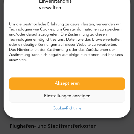
Einverständnis
einen privaten Flughafentransfer mit MrShuttle zu wählen.
verwalten
Der schnellste, sicherste und zuverlässigste Weg, um Ihr
Hotel zu erreichen, ist der private Transport von Tür zu
Um die bestmögliche Erfahrung zu gewährleisten, verwenden wir
Tür. Auf diese Weise sparen Sie viel Zeit, da Sie den
Technologien wie Cookies, um Geräteinformationen zu speichern
unangenehmen Prozess überspringen können, Ihre Route
und/oder darauf zuzugreifen. Die Zustimmung zu diesen
herauszufinden, durch die Stadt zu navigieren und Ihren
Technologien ermöglicht es uns, Daten wie das Browserverhalten
oder eindeutige Kennungen auf dieser Website zu verarbeiten.
Weg zu finden.
Das Nichterteilen der Zustimmung oder das Zurückziehen der
Zustimmung kann sich negativ auf einige Funktionen und Features
Flughafen- und Stadttransfer
auswirken.
Auf der Suche nach einem zuverlässigen und
erschwinglichen Flughafentransfer? Reservieren Sie eines
mit Mr.Shuttle, einer Auswahl von Trip-Advisor-Benutzern
Akzeptieren
für Reisende. Wir bieten Tür-zu-Tür-Transport in neuen,
modernen, komfortablen klimatisierten Mercedes-Benz
Einstellungen anzeigen
Minivans und Minibussen. Unsere Crew besteht aus
erfahrenen erfahrenen Fahrern, die fließend Englisch
Cookie-Richtlinie
sprechen.
Flughafen- und Stadttransferkosten