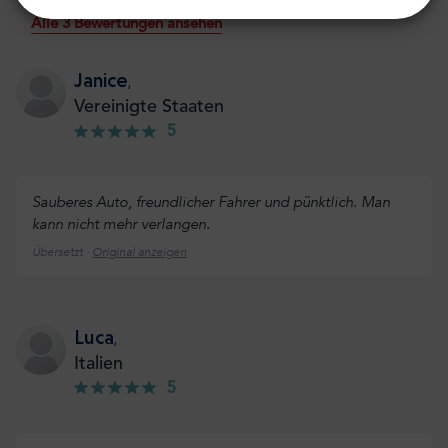
Alle 3 Bewertungen ansehen
Janice
,
Vereinigte Staaten
5
Sauberes Auto, freundlicher Fahrer und pünktlich. Man
kann nicht mehr verlangen.
Übersetzt ·
Original anzeigen
Luca
,
Italien
5