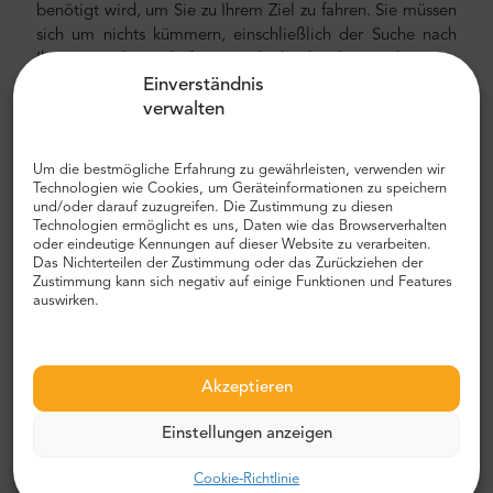
benötigt wird, um Sie zu Ihrem Ziel zu fahren. Sie müssen
sich um nichts kümmern, einschließlich der Suche nach
Ihrem Hotel. Wir liefern Sie direkt daneben und sorgen
Einverständnis
dafür, dass Sie sicher und gesund ankommen. So einfach
verwalten
geht's!
Erfahrungsberichte
Um die bestmögliche Erfahrung zu gewährleisten, verwenden wir
Technologien wie Cookies, um Geräteinformationen zu speichern
Mr.Shuttle kümmert sich seit 2003 jeden Monat um mehr
und/oder darauf zuzugreifen. Die Zustimmung zu diesen
als 500 Transfers. Wir bedienen Kunden aus der ganzen
Technologien ermöglicht es uns, Daten wie das Browserverhalten
Welt. Mr.Shuttle hat viel Feedback von unseren Kunden
oder eindeutige Kennungen auf dieser Website zu verarbeiten.
erhalten und stellt sicher, dass wir es nutzen, um einen
Das Nichterteilen der Zustimmung oder das Zurückziehen der
Zustimmung kann sich negativ auf einige Funktionen und Features
noch besseren Service zu bieten. Wir können mit Stolz
auswirken.
sagen, dass TripAdvisor uns seit 2004 jedes Jahr mit
einem "Zertifikat für Exzellenz" auszeichnet. Dort finden
Sie mehr als 2100 positive Bewertungen und viele
glückliche Stammgäste.
Akzeptieren
Einstellungen anzeigen
Budapest nach Wien Transfer -
Cookie-Richtlinie
Reisende empfehlen diese Tour: