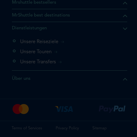
Mrshuttle bestsellers
MrShuttle best destinations
t, dass sich das Produkt, das
Dienstleistungen
n deinem Warenkorb befindet.
 noch einmal hinzufügen
Unsere Reiseziele
 direkt zu deinem Warenkorb
Unsere Touren
e deine Buchung ab.
Unsere Transfers
kt ein weiteres Mal
Über uns
dige deine Buchung
Terms of Services
Privacy Policy
Sitemap