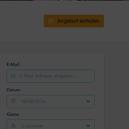
Angebot einholen
E-Mail:
Datum:
08/08/2026
Gäste:
August
2026
2
reisende
Mo
Di
Mi
Do
Fr
Sa
So