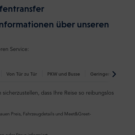
fentransfer
 Informationen über unseren
eren Service:
Von Tür zu Tür
PKW und Busse
Geringerer CO₂-Fuß
icherzustellen, dass Ihre Reise so reibungslos
nauen Preis, Fahrzeugdetails und Meet&Greet-