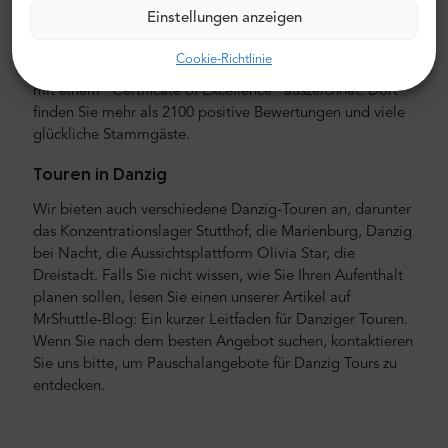
Städten. Mr.Shuttle hat viel Feedback von unseren
Einstellungen anzeigen
Kunden erhalten und stellt sicher, dass wir es nutzen, um
einen noch besseren Service zu bieten. Wir können mit
Cookie-Richtlinie
Stolz sagen, dass Trip-Advisor uns seit 2004 jedes Jahr
mit einem "Certificate of Excellence" auszeichnet. Dort
finden Sie mehr als 2100 positive Bewertungen und viele
glückliche Stammgäste.
Touren in Danzig
Wir bieten auch verschiedene Danzig-Touren an, darunter
das Konzentrationslager Stutthof, die Marienburg, Danzig
bei Nacht, die Aussichtsplattform Olivia Star, die
Dreistadt. Falls Sie nicht wissen, wie Sie Ihren Aufenthalt
planen sollen, lesen Sie einen unserer Artikel auf
MrShuttle-Blog: Ein kurzer Leitfaden für Danziger Touren.
Wenn Sie nach dem besten Angebot suchen, kontaktieren
Sie uns bitte, um Pauschalangebote für Danzig Tours zu
entdecken.