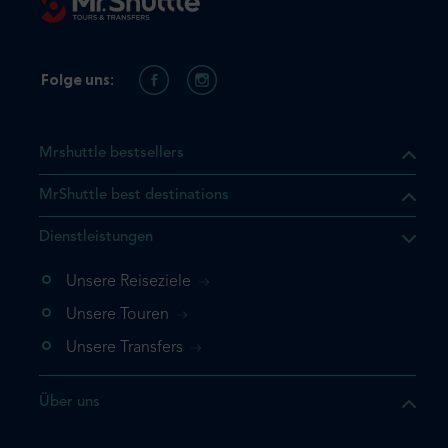
Folge uns:
Mrshuttle bestsellers
MrShuttle best destinations
t, dass sich das Produkt, das
Dienstleistungen
n deinem Warenkorb befindet.
 noch einmal hinzufügen
Unsere Reiseziele
 direkt zu deinem Warenkorb
Unsere Touren
e deine Buchung ab.
Unsere Transfers
kt ein weiteres Mal
Über uns