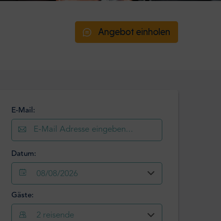
Angebot einholen
E-Mail:
Datum:
08/08/2026
Gäste:
August
2026
2
reisende
Mo
Di
Mi
Do
Fr
Sa
So