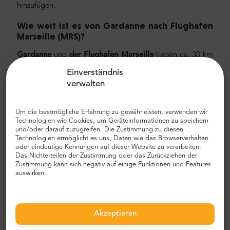
hinzufügen.
Wie weit ist es von Gardanne
nach Flughafen
Marseille
(MRS)?
Gardanne
und
der Flughafen Marseille
liegen ca. 30 km
voneinander entfernt. Die durchschnittliche Fahrt zum
Einverständnis
Flughafen Marseille dauert ca. 25 Minuten und hängt vom
verwalten
Verkehr ab. Wir empfehlen Ihnen, einen privaten Transfer
mit MrShuttle zu wählen. Der schnellste, sicherste und
zuverlässigste Weg, um Ihr Hotel zu erreichen, ist der
Um die bestmögliche Erfahrung zu gewährleisten, verwenden wir
Technologien wie Cookies, um Geräteinformationen zu speichern
private Transport von Tür zu Tür. Auf diese Weise sparen
und/oder darauf zuzugreifen. Die Zustimmung zu diesen
Sie viel Zeit, da Sie den unangenehmen Prozess
Technologien ermöglicht es uns, Daten wie das Browserverhalten
überspringen können, Ihre Route herauszufinden, durch
oder eindeutige Kennungen auf dieser Website zu verarbeiten.
Das Nichterteilen der Zustimmung oder das Zurückziehen der
die Stadt zu navigieren und Ihren Weg zu finden.
Zustimmung kann sich negativ auf einige Funktionen und Features
auswirken.
Flughafen- und Stadttransfer
Auf der Suche nach einem zuverlässigen und
erschwinglichen Flughafentransfer? Reservieren Sie eines
Akzeptieren
mit Mr.Shuttle, einer Auswahl von Trip-Advisor-Benutzern
für Reisende. Wir bieten Tür-zu-Tür-Transport in neuen,