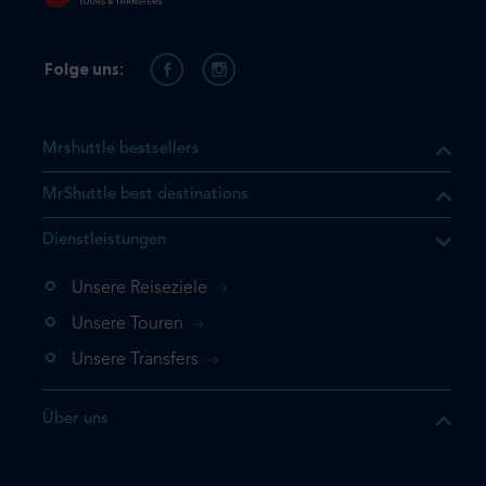
Folge uns:
Mrshuttle bestsellers
MrShuttle best destinations
t, dass sich das Produkt, das
Dienstleistungen
n deinem Warenkorb befindet.
 noch einmal hinzufügen
Unsere Reiseziele
 direkt zu deinem Warenkorb
Unsere Touren
e deine Buchung ab.
Unsere Transfers
kt ein weiteres Mal
Über uns
dige deine Buchung