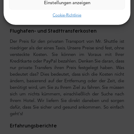
Einstellungen anzeigen
modernen, komfortablen, klimatisierten Autos, Minivans
und Minibussen. Unsere Crew besteht aus erfahrenen
Cookie-Richtlinie
erfahrenen Fahrern, die fließend Englisch sprechen.
Flughafen- und Stadttransferkosten
Der Preis für den privaten Transport von Mr. Shuttle ist
niedriger als der eines Taxis. Unsere Preise sind fest, ohne
versteckte Kosten. Sie können im Voraus mit Ihrer
Kreditkarte oder PayPal bezahlen. Denken Sie daran, dass
nur private Transfers ihren Preis festgelegt haben. Was
bedeutet das? Dies bedeutet, dass sich die Kosten nicht
ändern, basierend auf der Entfernung oder der Zeit, die
benötigt wird, um Sie zu Ihrem Ziel zu fahren. Sie müssen
sich um nichts kümmern, einschließlich der Suche nach
Ihrem Hotel. Wir liefern Sie direkt daneben und sorgen
dafür, dass Sie sicher und gesund ankommen. So einfach
geht's!
Erfahrungsberichte