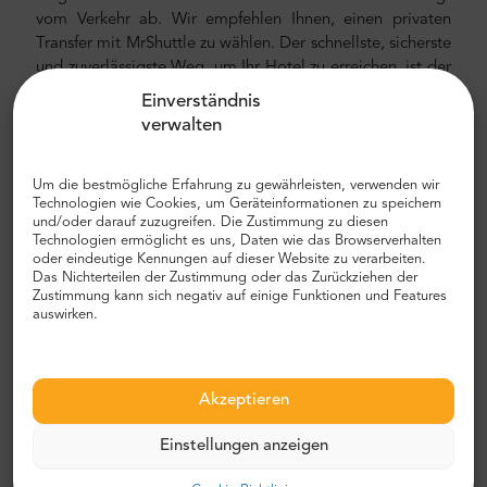
vom Verkehr ab. Wir empfehlen Ihnen, einen privaten
Transfer mit MrShuttle zu wählen. Der schnellste, sicherste
und zuverlässigste Weg, um Ihr Hotel zu erreichen, ist der
private Transport von Tür zu Tür. Auf diese Weise sparen
Einverständnis
Sie viel Zeit, da Sie den unangenehmen Prozess
verwalten
überspringen können, Ihre Route herauszufinden, durch
die Stadt zu navigieren und Ihren Weg zu finden.
Um die bestmögliche Erfahrung zu gewährleisten, verwenden wir
Flughafen- und Stadttransfer
Technologien wie Cookies, um Geräteinformationen zu speichern
und/oder darauf zuzugreifen. Die Zustimmung zu diesen
Technologien ermöglicht es uns, Daten wie das Browserverhalten
Auf der Suche nach einem zuverlässigen und
oder eindeutige Kennungen auf dieser Website zu verarbeiten.
erschwinglichen Flughafentransfer? Reservieren Sie eines
Das Nichterteilen der Zustimmung oder das Zurückziehen der
mit Mr.Shuttle, einer Auswahl von Trip-Advisor-Benutzern
Zustimmung kann sich negativ auf einige Funktionen und Features
auswirken.
für Reisende. Wir bieten Tür-zu-Tür-Transport in neuen,
modernen, komfortablen, klimatisierten Autos, Minivans
und Minibussen. Unsere Crew besteht aus erfahrenen
erfahrenen Fahrern, die fließend Englisch sprechen.
Akzeptieren
Flughafen- und Stadttransferkosten
Einstellungen anzeigen
Der Preis für den privaten Transport von Mr. Shuttle ist