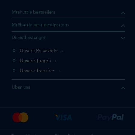
Mrshuttle bestsellers
MrShuttle best destinations
t, dass sich das Produkt, das
Dienstleistungen
n deinem Warenkorb befindet.
 noch einmal hinzufügen
Unsere Reiseziele
 direkt zu deinem Warenkorb
Unsere Touren
e deine Buchung ab.
Unsere Transfers
kt ein weiteres Mal
Über uns
dige deine Buchung