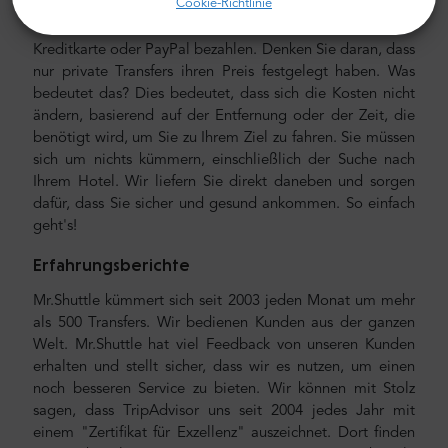
Cookie-Richtlinie
niedriger als der eines Taxis. Unsere Preise sind fest, ohne
versteckte Kosten. Sie können im Voraus mit Ihrer
Kreditkarte oder PayPal bezahlen. Denken Sie daran, dass
nur private Transfers ihren Preis festgelegt haben. Was
bedeutet das? Dies bedeutet, dass sich die Kosten nicht
ändern, basierend auf der Entfernung oder der Zeit, die
benötigt wird, um Sie zu Ihrem Ziel zu fahren. Sie müssen
sich um nichts kümmern, einschließlich der Suche nach
Ihrem Hotel. Wir liefern Sie direkt daneben und sorgen
dafür, dass Sie sicher und gesund ankommen. So einfach
geht's!
Erfahrungsberichte
Mr.Shuttle kümmert sich seit 2003 jeden Monat um mehr
als 500 Transfers. Wir bedienen Kunden aus der ganzen
Welt. Mr.Shuttle hat viel Feedback von unseren Kunden
erhalten und stellt sicher, dass wir es nutzen, um einen
noch besseren Service zu bieten. Wir können mit Stolz
sagen, dass TripAdvisor uns seit 2004 jedes Jahr mit
einem "Zertifikat für Exzellenz" auszeichnet. Dort finden