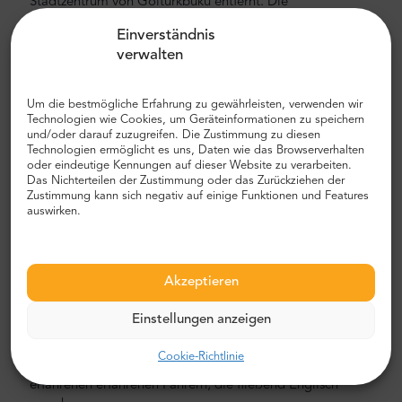
Stadtzentrum von Golturkbuku entfernt. Die
durchschnittliche Autofahrt vom Flughafen ins
Einverständnis
Stadtzentrum dauert etwa 39 Minuten.Wir empfehlen
verwalten
Ihnen, ein Auto und noch besser einen privaten
Flughafentransfer mit MrShuttle zu wählen. Der schnellste,
sicherste und zuverlässigste Weg, um Ihr Hotel zu
Um die bestmögliche Erfahrung zu gewährleisten, verwenden wir
Technologien wie Cookies, um Geräteinformationen zu speichern
erreichen, ist der private Transport von Tür zu Tür. Auf
und/oder darauf zuzugreifen. Die Zustimmung zu diesen
diese Weise sparen Sie viel Zeit, da Sie den
Technologien ermöglicht es uns, Daten wie das Browserverhalten
unangenehmen Prozess überspringen können, Ihre Route
oder eindeutige Kennungen auf dieser Website zu verarbeiten.
herauszufinden, durch die Stadt zu navigieren und Ihren
Das Nichterteilen der Zustimmung oder das Zurückziehen der
Zustimmung kann sich negativ auf einige Funktionen und Features
Weg zu finden.
auswirken.
Flughafen- und Stadttransfer
Auf der Suche nach einem zuverlässigen und
Akzeptieren
erschwinglichen Flughafentransfer? Reservieren Sie eines
bei Mr.Shuttle, einer Auswahl von Trip-Advisor-Nutzern für
Einstellungen anzeigen
Reisende. Wir bieten Tür-zu-Tür-Transport in neuen,
modernen, komfortablen klimatisierten Mercedes-Benz
Cookie-Richtlinie
Minivans und Minibussen. Unsere Crew besteht aus
erfahrenen erfahrenen Fahrern, die fließend Englisch