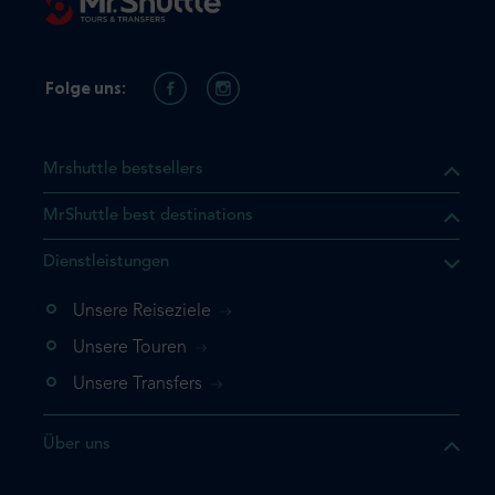
Folge uns:
Mrshuttle bestsellers
MrShuttle best destinations
t, dass sich das Produkt, das
Dienstleistungen
n deinem Warenkorb befindet.
 noch einmal hinzufügen
Unsere Reiseziele
 direkt zu deinem Warenkorb
Unsere Touren
e deine Buchung ab.
Unsere Transfers
kt ein weiteres Mal
Über uns