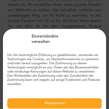
Verkehr ab. Wir empfehlen Ihnen, einen privaten Transfer
mit MrShuttle zu wählen. Der schnellste, sicherste und
zuverlässigste Weg, um Ihr Hotel zu erreichen, ist der
private Transport von Tür zu Tür. Auf diese Weise sparen
Sie viel Zeit, da Sie den unangenehmen Prozess
überspringen können, Ihre Route herauszufinden, durch
Einverständnis
die Stadt zu navigieren und Ihren Weg zu finden.
verwalten
Flughafen- und Stadttransfer
Auf der Suche nach einem zuverlässigen und
Um die bestmögliche Erfahrung zu gewährleisten, verwenden wir
Technologien wie Cookies, um Geräteinformationen zu speichern
erschwinglichen Flughafentransfer? Reservieren Sie eines
und/oder darauf zuzugreifen. Die Zustimmung zu diesen
mit Mr.Shuttle, einer Auswahl von Trip-Advisor-Benutzern
Technologien ermöglicht es uns, Daten wie das Browserverhalten
für Reisende. Wir bieten Tür-zu-Tür-Transport in neuen,
oder eindeutige Kennungen auf dieser Website zu verarbeiten.
Das Nichterteilen der Zustimmung oder das Zurückziehen der
modernen, komfortablen klimatisierten Mercedes-Benz
Zustimmung kann sich negativ auf einige Funktionen und Features
Minivans und Minibussen. Unsere Crew besteht aus
auswirken.
erfahrenen erfahrenen Fahrern, die fließend Englisch
sprechen.
Flughafen- und Stadttransferkosten
Akzeptieren