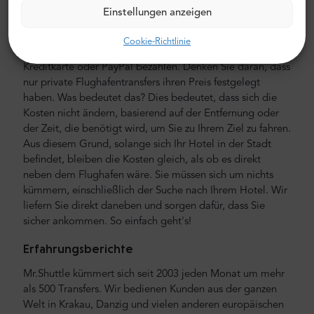
Der Preis für den privaten Flughafentransfer von Mr.
Einstellungen anzeigen
Shuttle ist niedriger als der eines Flughafentaxis. Unsere
Preise sind fest, ohne versteckte Kosten. Sie müssen nicht
Cookie-Richtlinie
mit Bargeld bezahlen. Sie können im Voraus mit Ihrer
Kreditkarte oder PayPal bezahlen. Denken Sie daran, dass
nur private Flughafentransfers ihren Preis festgelegt
haben. Was bedeutet das? Dies bedeutet, dass sich die
Kosten nicht ändern, basierend auf der Entfernung oder
der Zeit, die benötigt wird, um Sie zu Ihrem Ziel zu fahren.
Aus diesem Grund, solange sich Ihr Hotel in der Stadt
befindet, bleiben die Kosten gleich, als ob es direkt
neben dem Flughafen wäre. Sie müssen sich um nichts
kümmern, einschließlich der Suche nach Ihrem Hotel. Wir
liefern Sie direkt daneben und sorgen dafür, dass Sie
sicher ankommen. So einfach geht's!
Erfahrungsberichte
Mr.Shuttle kümmert sich seit 2003 jeden Monat um mehr
als 500 Transfers. Wir bedienen Kunden aus der ganzen
Welt in Krakau, Danzig und vielen anderen europäischen