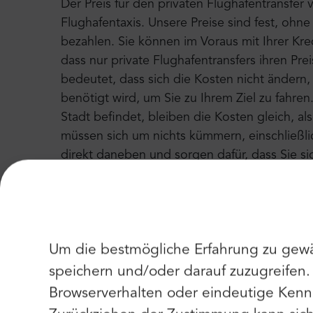
Der Preis für den privaten Flughafentransfer v
Flughafentaxis. Unsere Preise sind fest, ohn
bezahlen. Sie können im Voraus mit Ihrer Kre
dass nur private Flughafentransfers ihren Pr
bedeutet, dass sich die Kosten nicht ändern,
benötigt wird, um Sie zu Ihrem Ziel zu fahren
Stadt befindet, bleiben die Kosten gleich, a
müssen sich um nichts kümmern, einschließlic
direkt daneben und sorgen dafür, dass Sie s
Erfahrungsberichte
Mr.Shuttle kümmert sich seit 2003 jeden Mon
Kunden aus der ganzen Welt in Krakau, Danz
Mr.Shuttle hat viel Feedback von unseren Kund
Um die bestmögliche Erfahrung zu gewä
um einen noch besseren Service zu bieten. W
speichern und/oder darauf zuzugreifen
seit 2004 jedes Jahr mit einem "Certificate o
Browserverhalten oder eindeutige Kenn
2100 positive Bewertungen und viele glückl