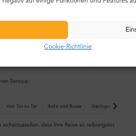
negativ auf einige Funktionen und Features au
Nachname:
Passwort:
Ein
E-Mail:
racio Transfer
Cookie-Richtlinie
Einloggen
 Informationen über unseren
Passwort:
Passwort vergessen?
eren Service:
Von Tür zu Tür
Auto und Busse
Geringerer CO₂-Fu
icherzustellen, dass Ihre Reise so reibungslos