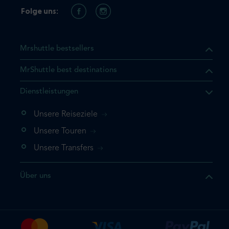
Folge uns:
Mrshuttle bestsellers
MrShuttle best destinations
t, dass sich das Produkt, das
Dienstleistungen
n deinem Warenkorb befindet.
 noch einmal hinzufügen
Unsere Reiseziele
 direkt zu deinem Warenkorb
Unsere Touren
e deine Buchung ab.
Unsere Transfers
kt ein weiteres Mal
Über uns
dige deine Buchung