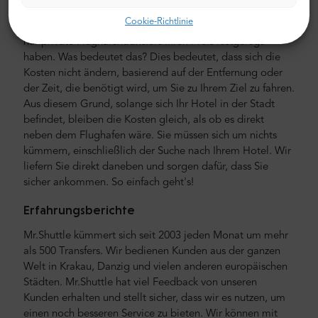
mit Bargeld bezahlen. Sie können im Voraus mit Ihrer
Cookie-Richtlinie
Kreditkarte oder PayPal bezahlen. Denken Sie daran, dass
nur private Flughafentransfers ihren Preis festgelegt
haben. Was bedeutet das? Dies bedeutet, dass sich die
Kosten nicht ändern, basierend auf der Entfernung oder
der Zeit, die benötigt wird, um Sie zu Ihrem Ziel zu fahren.
Aus diesem Grund, solange sich Ihr Hotel in der Stadt
befindet, bleiben die Kosten gleich, als ob es direkt
neben dem Flughafen wäre. Sie müssen sich um nichts
kümmern, einschließlich der Suche nach Ihrem Hotel. Wir
liefern Sie direkt daneben und sorgen dafür, dass Sie
sicher ankommen. So einfach geht's!
Erfahrungsberichte
Mr.Shuttle kümmert sich seit 2003 jeden Monat um mehr
als 500 Transfers. Wir bedienen Kunden aus der ganzen
Welt in Krakau, Danzig und vielen anderen europäischen
Städten. Mr.Shuttle hat viel Feedback von unseren
Kunden erhalten und stellt sicher, dass wir es nutzen, um
einen noch besseren Service zu bieten. Wir können mit