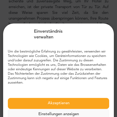
sicherste und zuverlässigste Weg, um Ihr Hotel zu
erreichen, ist der private Transport von Tür zu Tür. Auf
diese Weise sparen Sie viel Zeit, da Sie den
unangenehmen Prozess überspringen können, Ihre Route
herauszufinden, durch die Stadt zu navigieren und Ihren
Weg zu finden.
Einverständnis
verwalten
Flughafen- und Stadttransfer
Auf der Suche nach einem zuverlässigen und
Um die bestmögliche Erfahrung zu gewährleisten, verwenden wir
erschwinglichen Flughafentransfer? Reservieren Sie eines
Technologien wie Cookies, um Geräteinformationen zu speichern
und/oder darauf zuzugreifen. Die Zustimmung zu diesen
mit Mr.Shuttle, einer Auswahl von Trip-Advisor-Benutzern
Technologien ermöglicht es uns, Daten wie das Browserverhalten
für Reisende. Wir bieten Tür-zu-Tür-Transport in neuen,
oder eindeutige Kennungen auf dieser Website zu verarbeiten.
modernen, komfortablen, klimatisierten Autos, Minivans
Das Nichterteilen der Zustimmung oder das Zurückziehen der
Zustimmung kann sich negativ auf einige Funktionen und Features
und Minibussen. Unsere Crew besteht aus erfahrenen
auswirken.
erfahrenen Fahrern, die fließend Englisch sprechen.
Flughafen- und Stadttransferkosten
Akzeptieren
Der Preis für den privaten Flughafentransfer von Mr.
Shuttle ist niedriger als der eines Flughafentaxis. Unsere
Einstellungen anzeigen
Preise sind fest, ohne versteckte Kosten. Sie müssen nicht